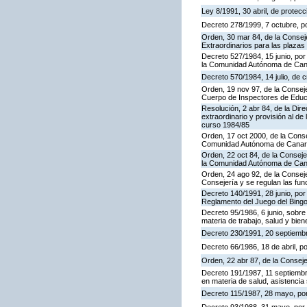
Ley 8/1991, 30 abril, de protecc
Decreto 278/1999, 7 octubre, p
Orden, 30 mar 84, de la Consej
Extraordinarios para las plaza
Decreto 527/1984, 15 junio, por
la Comunidad Autónoma de Cana
Decreto 570/1984, 14 julio, de 
Orden, 19 nov 97, de la Conseje
Cuerpo de Inspectores de Educ
Resolución, 2 abr 84, de la Dir
extraordinario y provisión al 
curso 1984/85
Orden, 17 oct 2000, de la Conse
Comunidad Autónoma de Canar
Orden, 22 oct 84, de la Conseje
la Comunidad Autónoma de Can
Orden, 24 ago 92, de la Conseje
Consejería y se regulan las fu
Decreto 140/1991, 28 junio, por
Reglamento del Juego del Bing
Decreto 95/1986, 6 junio, sobre
materia de trabajo, salud y bien
Decreto 230/1991, 20 septiemb
Decreto 66/1986, 18 de abril, p
Orden, 22 abr 87, de la Conseje
Decreto 191/1987, 11 septiembre
en materia de salud, asistencia 
Decreto 115/1987, 28 mayo, por