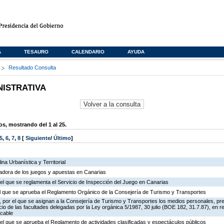
A
TESAURO
CALENDARIO
AYUDA
s
Resultado Consulta
NISTRATIVA
, mostrando del 1 al 25.
5
,
6
,
7
,
8
[
Siguiente
/
Último
]
na Urbanística y Territorial
ladora de los juegos y apuestas en Canarias
el que se reglamenta el Servicio de Inspección del Juego en Canarias
 el que se aprueba el Reglamento Orgánico de la Consejería de Turismo y Transportes
 por el que se asignan a la Consejería de Turismo y Transportes los medios personales, pr
icio de las facultades delegadas por la Ley orgánica 5/1987, 30 julio (BOE 182, 31.7.87), en r
 cable
el que se aprueba el Reglamento de actividades clasificadas y espectáculos públicos