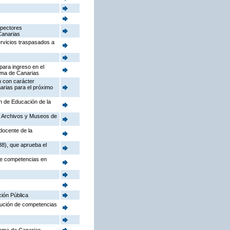
spectores
Canarias
ervicios traspasados a
para ingreso en el
oma de Canarias
n con carácter
arias para el próximo
ón de Educación de la
o, Archivos y Museos de
docente de la
88), que aprueba el
 de competencias en
ción Pública
ibución de competencias