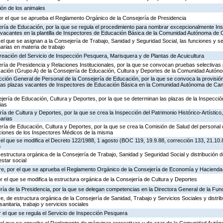
ión de los animales
or el que se aprueba el Reglamento Orgánico de la Consejería de Presidencia
ería de Educación, por la que se regula el procedimiento para nombrar excepcionalmente In
s vacantes en la plantilla de Inspectores de Educación Básica de la Comunidad Autónoma de 
 el que se asignan a la Consejería de Trabajo, Sanidad y Seguridad Social, las funciones y s
rias en materia de trabajo
creación del Servicio de Inspección Pesquera, Marisquera y de Plantas de Acuicultura
ría de Presidencia y Relaciones Institucionales, por la que se convocan pruebas selectivas 
ación (Grupo A) de la Consejería de Educación, Cultura y Deportes de la Comunidad Autón
ección General de Personal de la Consejería de Educación, por la que se convoca la provisió
de las plazas vacantes de Inspectores de Educación Básica en la Comunidad Autónoma de Can
jería de Educación, Cultura y Deportes, por la que se determinan las plazas de la Inspecci
ias
ría de Cultura y Deportes, por la que se crea la Inspección del Patrimonio Histórico-Artístic
arias
ría de Educación, Cultura y Deportes, por la que se crea la Comisión de Salud del personal 
nciones de los Inspectores Médicos de la misma
 el que se modifica el Decreto 122/1988, 1 agosto (BOC 119, 19.9.88, corrección 133, 21.10.
o
 estructura orgánica de la Consejería de Trabajo, Sanidad y Seguridad Social y distribución
estar social
re, por el que se aprueba el Reglamento Orgánico de la Consejería de Economía y Hacienda
or el que se modifica la estructura orgánica de la Consejería de Cultura y Deportes
ría de la Presidencia, por la que se delegan competencias en la Directora General de la Fun
, de estructura orgánica de la Consejería de Sanidad, Trabajo y Servicios Sociales y distr
sanitaria, trabajo y servicios sociales
 el que se regula el Servicio de Inspección Pesquera