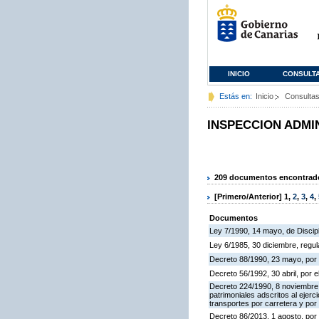
INICIO
CONSULT
Estás en:
Inicio
Consulta
INSPECCION ADMI
209 documentos encontrados
[Primero/Anterior]
1
,
2
,
3
,
4
,
Documentos
Ley 7/1990, 14 mayo, de Discipli
Ley 6/1985, 30 diciembre, regu
Decreto 88/1990, 23 mayo, por 
Decreto 56/1992, 30 abril, por
Decreto 224/1990, 8 noviembre,
patrimoniales adscritos al ejerc
transportes por carretera y por
Decreto 86/2013, 1 agosto, por 