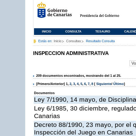
INICIO
CONSULTA
TESAURO
CALEN
Estás en:
Inicio
Consultas
Resultado Consulta
INSPECCION ADMINISTRATIVA
209 documentos encontrados, mostrando del 1 al 25.
[Primero/Anterior]
1
,
2
,
3
,
4
,
5
,
6
,
7
,
8
[
Siguiente
/
Último
]
Documentos
Ley 7/1990, 14 mayo, de Disciplina 
Ley 6/1985, 30 diciembre, regulad
Canarias
Decreto 88/1990, 23 mayo, por el q
Inspección del Juego en Canarias