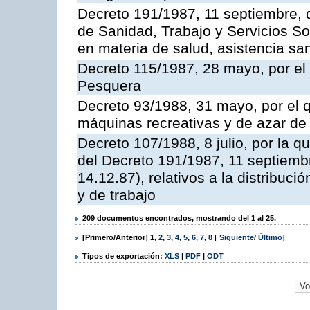
Decreto 191/1987, 11 septiembre, d
de Sanidad, Trabajo y Servicios So
en materia de salud, asistencia sani
Decreto 115/1987, 28 mayo, por el 
Pesquera
Decreto 93/1988, 31 mayo, por el 
máquinas recreativas y de azar d
Decreto 107/1988, 8 julio, por la 
del Decreto 191/1987, 11 septiemb
14.12.87), relativos a la distribuc
y de trabajo
209 documentos encontrados, mostrando del 1 al 25.
[Primero/Anterior]
1
,
2
,
3
,
4
,
5
,
6
,
7
,
8
[
Siguiente
/
Último
]
Tipos de exportación:
XLS
|
PDF
|
ODT