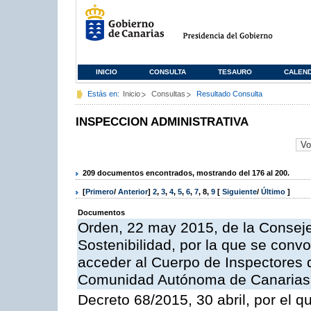
INICIO
CONSULTA
TESAURO
CALEN
Estás en:
Inicio
Consultas
Resultado Consulta
INSPECCION ADMINISTRATIVA
209 documentos encontrados, mostrando del 176 al 200.
[
Primero
/
Anterior
]
2
,
3
,
4
,
5
,
6
,
7
,
8
,
9
[
Siguiente
/
Último
]
Documentos
Orden, 22 may 2015, de la Conseje
Sostenibilidad, por la que se conv
acceder al Cuerpo de Inspectores 
Comunidad Autónoma de Canarias
Decreto 68/2015, 30 abril, por el q