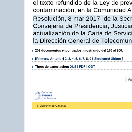
el texto refundido de la Ley de pre
contaminación, en la Comunidad A
Resolución, 8 mar 2017, de la Secr
Consejería de Presidencia, Justicia
actualización de la Carta de Servi
la Dirección General de Telecomu
209 documentos encontrados, mostrando del 176 al 200.
[
Primero
/
Anterior
]
2
,
3
,
4
,
5
,
6
,
7
,
8
,
9
[
Siguiente
/
Último
]
Tipos de exportación:
XLS
|
PDF
|
ODT
© Gobierno de Canarias