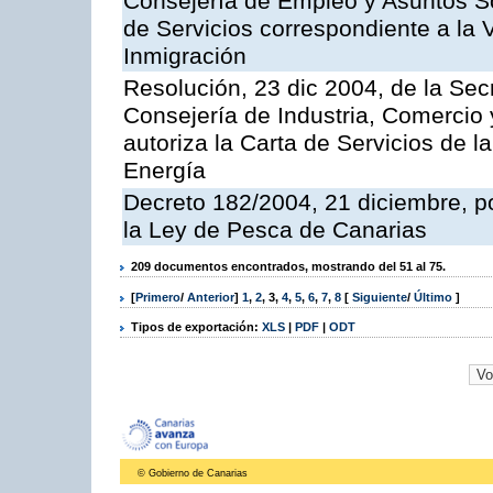
Consejería de Empleo y Asuntos Soc
de Servicios correspondiente a la 
Inmigración
Resolución, 23 dic 2004, de la Sec
Consejería de Industria, Comercio
autoriza la Carta de Servicios de l
Energía
Decreto 182/2004, 21 diciembre, p
la Ley de Pesca de Canarias
209 documentos encontrados, mostrando del 51 al 75.
[
Primero
/
Anterior
]
1
,
2
,
3
,
4
,
5
,
6
,
7
,
8
[
Siguiente
/
Último
]
Tipos de exportación:
XLS
|
PDF
|
ODT
© Gobierno de Canarias