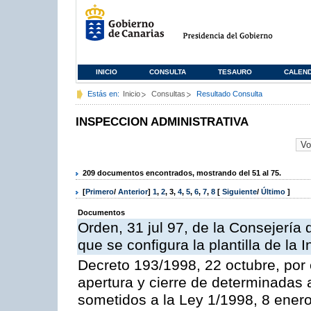
INICIO
CONSULTA
TESAURO
CALEN
Estás en:
Inicio
Consultas
Resultado Consulta
INSPECCION ADMINISTRATIVA
209 documentos encontrados, mostrando del 51 al 75.
[
Primero
/
Anterior
]
1
,
2
,
3
,
4
,
5
,
6
,
7
,
8
[
Siguiente
/
Último
]
Documentos
Orden, 31 jul 97, de la Consejería 
que se configura la plantilla de la
Decreto 193/1998, 22 octubre, por 
apertura y cierre de determinadas 
sometidos a la Ley 1/1998, 8 enero