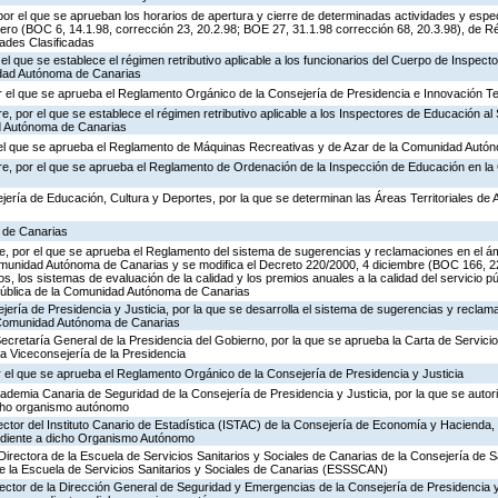
or el que se aprueban los horarios de apertura y cierre de determinadas actividades y espe
ero (BOC 6, 14.1.98, corrección 23, 20.2.98; BOE 27, 31.1.98 corrección 68, 20.3.98), de R
dades Clasificadas
 el que se establece el régimen retributivo aplicable a los funcionarios del Cuerpo de Inspec
idad Autónoma de Canarias
 el que se aprueba el Reglamento Orgánico de la Consejería de Presidencia e Innovación T
, por el que se establece el régimen retributivo aplicable a los Inspectores de Educación al 
d Autónoma de Canarias
r el que se aprueba el Reglamento de Máquinas Recreativas y de Azar de la Comunidad Autó
re, por el que se aprueba el Reglamento de Ordenación de la Inspección de Educación en 
jería de Educación, Cultura y Deportes, por la que se determinan las Áreas Territoriales de 
a de Canarias
, por el que se aprueba el Reglamento del sistema de sugerencias y reclamaciones en el ám
omunidad Autónoma de Canarias y se modifica el Decreto 220/2000, 4 diciembre (BOC 166, 22
os, los sistemas de evaluación de la calidad y los premios anuales a la calidad del servicio p
 Pública de la Comunidad Autónoma de Canarias
jería de Presidencia y Justicia, por la que se desarrolla el sistema de sugerencias y reclam
a Comunidad Autónoma de Canarias
Secretaría General de la Presidencia del Gobierno, por la que se aprueba la Carta de Servicio
a Viceconsejería de la Presidencia
 el que se aprueba el Reglamento Orgánico de la Consejería de Presidencia y Justicia
cademia Canaria de Seguridad de la Consejería de Presidencia y Justicia, por la que se autor
icho organismo autónomo
ector del Instituto Canario de Estadística (ISTAC) de la Consejería de Economía y Hacienda, 
ondiente a dicho Organismo Autónomo
Directora de la Escuela de Servicios Sanitarios y Sociales de Canarias de la Consejería de S
de la Escuela de Servicios Sanitarios y Sociales de Canarias (ESSSCAN)
rector de la Dirección General de Seguridad y Emergencias de la Consejería de Presidencia y 