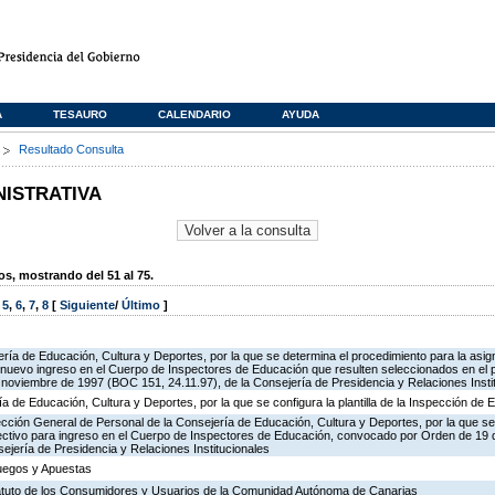
A
TESAURO
CALENDARIO
AYUDA
s
Resultado Consulta
NISTRATIVA
, mostrando del 51 al 75.
,
5
,
6
,
7
,
8
[
Siguiente
/
Último
]
ría de Educación, Cultura y Deportes, por la que se determina el procedimiento para la asign
de nuevo ingreso en el Cuerpo de Inspectores de Educación que resulten seleccionados en el 
oviembre de 1997 (BOC 151, 24.11.97), de la Consejería de Presidencia y Relaciones Insti
ía de Educación, Cultura y Deportes, por la que se configura la plantilla de la Inspección de
ección General de Personal de la Consejería de Educación, Cultura y Deportes, por la que se
lectivo para ingreso en el Cuerpo de Inspectores de Educación, convocado por Orden de 19
ejería de Presidencia y Relaciones Institucionales
Juegos y Apuestas
tatuto de los Consumidores y Usuarios de la Comunidad Autónoma de Canarias