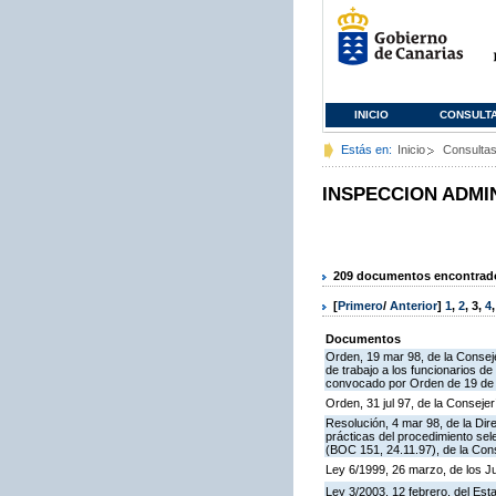
INICIO
CONSULT
Estás en:
Inicio
Consulta
INSPECCION ADMI
209 documentos encontrados
[
Primero
/
Anterior
]
1
,
2
,
3
,
4
Documentos
Orden, 19 mar 98, de la Conseje
de trabajo a los funcionarios 
convocado por Orden de 19 de n
Orden, 31 jul 97, de la Consejer
Resolución, 4 mar 98, de la Dir
prácticas del procedimiento se
(BOC 151, 24.11.97), de la Cons
Ley 6/1999, 26 marzo, de los 
Ley 3/2003, 12 febrero, del Es