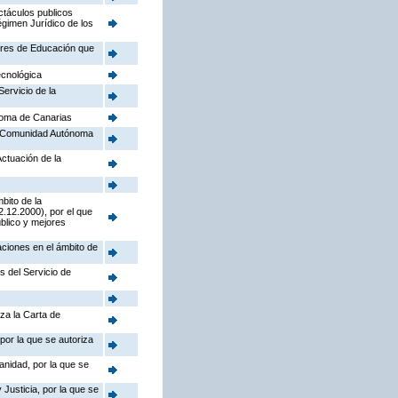
ctáculos publicos
égimen Jurídico de los
tores de Educación que
ecnológica
Servicio de la
noma de Canarias
la Comunidad Autónoma
Actuación de la
bito de la
.12.2000), por el que
úblico y mejores
aciones en el ámbito de
s del Servicio de
iza la Carta de
por la que se autoriza
anidad, por la que se
Justicia, por la que se