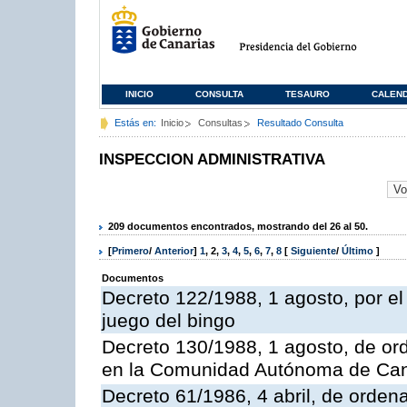
INICIO
CONSULTA
TESAURO
CALEN
Estás en:
Inicio
Consultas
Resultado Consulta
INSPECCION ADMINISTRATIVA
209 documentos encontrados, mostrando del 26 al 50.
[
Primero
/
Anterior
]
1
,
2
,
3
,
4
,
5
,
6
,
7
,
8
[
Siguiente
/
Último
]
Documentos
Decreto 122/1988, 1 agosto, por e
juego del bingo
Decreto 130/1988, 1 agosto, de or
en la Comunidad Autónoma de Can
Decreto 61/1986, 4 abril, de orden