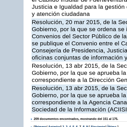
Justicia e Igualdad para la gestión
y atención ciudadana
Resolución, 20 mar 2015, de la Sec
Gobierno, por la que se ordena se 
Convenios del Sector Público de 
se publique el Convenio entre el C
Consejería de Presidencia, Justicia
oficinas conjuntas de información 
Resolución, 13 abr 2015, de la Sec
Gobierno, por la que se aprueba la 
correspondiente a la Dirección Gene
Resolución, 13 abr 2015, de la Sec
Gobierno, por la que se aprueba la 
correspondiente a la Agencia Canar
Sociedad de la Información (ACIISI
209 documentos encontrados, mostrando del 151 al 175.
[
Primero
/
Anterior
]
2
,
3
,
4
,
5
,
6
,
7
,
8
,
9
[
Siguiente
/
Último
]