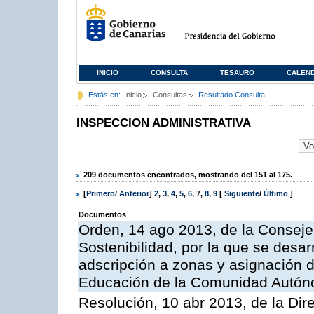
INICIO
CONSULTA
TESAURO
CALEN
Estás en:
Inicio
Consultas
Resultado Consulta
INSPECCION ADMINISTRATIVA
209 documentos encontrados, mostrando del 151 al 175.
[
Primero
/
Anterior
]
2
,
3
,
4
,
5
,
6
,
7
,
8
,
9
[
Siguiente
/
Último
]
Documentos
Orden, 14 ago 2013, de la Conseje
Sostenibilidad, por la que se desar
adscripción a zonas y asignación d
Educación de la Comunidad Autón
Resolución, 10 abr 2013, de la Dir