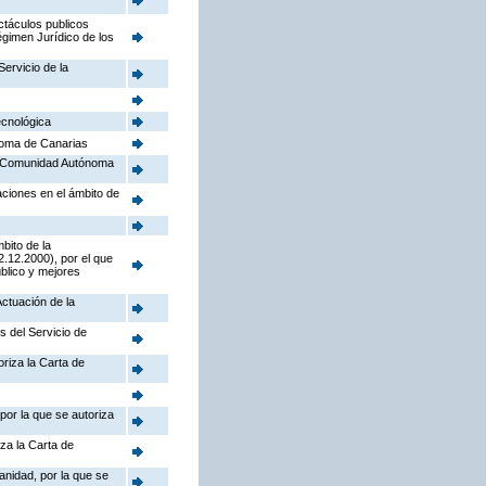
ctáculos publicos
égimen Jurídico de los
Servicio de la
ecnológica
noma de Canarias
la Comunidad Autónoma
aciones en el ámbito de
bito de la
.12.2000), por el que
úblico y mejores
Actuación de la
s del Servicio de
riza la Carta de
por la que se autoriza
iza la Carta de
anidad, por la que se