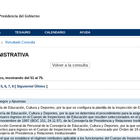
A
TESAURO
CALENDARIO
AYUDA
s
Resultado Consulta
NISTRATIVA
, mostrando del 51 al 75.
,
5
,
6
,
7
,
8
[
Siguiente
/
Último
]
Juegos y Apuestas
ía de Educación, Cultura y Deportes, por la que se configura la plantilla de la Inspección de
ría de Educación, Cultura y Deportes, por la que se determina el procedimiento para la asign
de nuevo ingreso en el Cuerpo de Inspectores de Educación que resulten seleccionados en el 
oviembre de 1997 (BOC 151, 24.11.97), de la Consejería de Presidencia y Relaciones Insti
ección General de Personal de la Consejería de Educación, Cultura y Deportes, por la que se
lectivo para ingreso en el Cuerpo de Inspectores de Educación, convocado por Orden de 19
ejería de Presidencia y Relaciones Institucionales
 el que se establece el régimen retributivo aplicable a los funcionarios del Cuerpo de Inspec