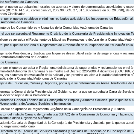
idad Autónoma de Canarias
or el que se aprueban los horarios de apertura y cierre de determinadas actividades y espe
ero (BOC 6, 14.1.98, corrección 23, 20.2.98; BOE 27, 31.1.98 corrección 68, 20.3.98), de R
dades Clasificadas
, por el que se establece el régimen retributivo aplicable a los Inspectores de Educación al 
d Autónoma de Canarias
tatuto de los Consumidores y Usuarios de la Comunidad Autónoma de Canarias
 el que se aprueba el Reglamento Orgánico de la Consejería de Presidencia e Innovación T
r el que se aprueba el Reglamento de Máquinas Recreativas y de Azar de la Comunidad Autó
re, por el que se aprueba el Reglamento de Ordenación de la Inspección de Educación en 
jería de Presidencia y Justicia, por la que se desarrolla el sistema de sugerencias y reclam
a Comunidad Autónoma de Canarias
a de Canarias
, por el que se aprueba el Reglamento del sistema de sugerencias y reclamaciones en el ám
omunidad Autónoma de Canarias y se modifica el Decreto 220/2000, 4 diciembre (BOC 166, 22
os, los sistemas de evaluación de la calidad y los premios anuales a la calidad del servicio p
 Pública de la Comunidad Autónoma de Canarias
jería de Educación, Cultura y Deportes, por la que se determinan las Áreas Territoriales de 
Secretaría General de la Presidencia del Gobierno, por la que se aprueba la Carta de Servicio
a Viceconsejería de la Presidencia
Secretaria General Técnica de la Consejería de Empleo y Asuntos Sociales, por la que se auto
Viceconsejería de Asuntos Sociales e Inmigración
 el que se aprueba el Reglamento Orgánico de la Consejería de Presidencia y Justicia
ector del Instituto Canario de Estadística (ISTAC) de la Consejería de Economía y Hacienda, 
ondiente a dicho Organismo Autónomo
cademia Canaria de Seguridad de la Consejería de Presidencia y Justicia, por la que se autor
icho organismo autónomo
Directora de la Escuela de Servicios Sanitarios y Sociales de Canarias de la Consejería de S