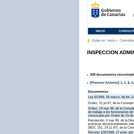
INICIO
CONSULT
Estás en:
Inicio
Consulta
INSPECCION ADMI
209 documentos encontrados
[
Primero
/
Anterior
]
1
,
2
,
3
,
4
Documentos
Ley 6/1999, 26 marzo, de los 
Orden, 31 jul 97, de la Consejer
Orden, 19 mar 98, de la Conseje
de trabajo a los funcionarios 
convocado por Orden de 19 de n
Resolución, 4 mar 98, de la Dir
prácticas del procedimiento se
(BOC 151, 24.11.97), de la Cons
Decreto 128/1999, 17 junio, por