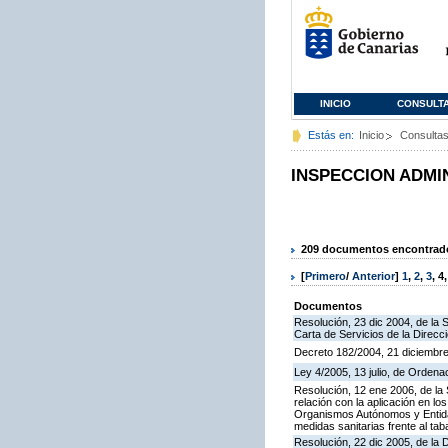
INICIO
CONSULT
Estás en:
Inicio
Consulta
INSPECCION ADMI
209 documentos encontrados
[
Primero
/
Anterior
]
1
,
2
,
3
,
4
Documentos
Resolución, 23 dic 2004, de la 
Carta de Servicios de la Direcc
Decreto 182/2004, 21 diciembre
Ley 4/2005, 13 julio, de Orden
Resolución, 12 ene 2006, de la 
relación con la aplicación en l
Organismos Autónomos y Entida
medidas sanitarias frente al tab
Resolución, 22 dic 2005, de la 