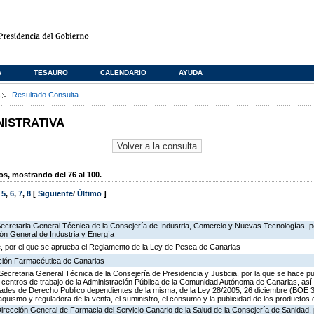
A
TESAURO
CALENDARIO
AYUDA
s
Resultado Consulta
NISTRATIVA
, mostrando del 76 al 100.
,
5
,
6
,
7
,
8
[
Siguiente
/
Último
]
Secretaria General Técnica de la Consejería de Industria, Comercio y Nuevas Tecnologías, po
ión General de Industria y Energía
, por el que se aprueba el Reglamento de la Ley de Pesca de Canarias
ación Farmacéutica de Canarias
Secretaria General Técnica de la Consejería de Presidencia y Justicia, por la que se hace pu
os centros de trabajo de la Administración Pública de la Comunidad Autónoma de Canarias, as
des de Derecho Publico dependientes de la misma, de la Ley 28/2005, 26 diciembre (BOE 3
aquismo y reguladora de la venta, el suministro, el consumo y la publicidad de los productos 
Dirección General de Farmacia del Servicio Canario de la Salud de la Consejería de Sanidad,