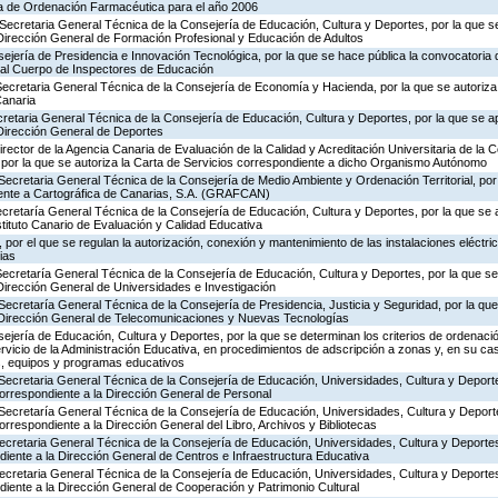
ia de Ordenación Farmacéutica para el año 2006
Secretaria General Técnica de la Consejería de Educación, Cultura y Deportes, por la que se
 Dirección General de Formación Profesional y Educación de Adultos
ejería de Presidencia e Innovación Tecnológica, por la que se hace pública la convocatoria
 al Cuerpo de Inspectores de Educación
ecretaria General Técnica de la Consejería de Economía y Hacienda, por la que se autoriza 
Canaria
ecretaria General Técnica de la Consejería de Educación, Cultura y Deportes, por la que se a
 Dirección General de Deportes
rector de la Agencia Canaria de Evaluación de la Calidad y Acreditación Universitaria de la 
 por la que se autoriza la Carta de Servicios correspondiente a dicho Organismo Autónomo
Secretaria General Técnica de la Consejería de Medio Ambiente y Ordenación Territorial, por 
iente a Cartográfica de Canarias, S.A. (GRAFCAN)
ecretaría General Técnica de la Consejería de Educación, Cultura y Deportes, por la que se 
stituto Canario de Evaluación y Calidad Educativa
por el que se regulan la autorización, conexión y mantenimiento de las instalaciones eléctric
ias
Secretaría General Técnica de la Consejería de Educación, Cultura y Deportes, por la que se
Dirección General de Universidades e Investigación
Secretaría General Técnica de la Consejería de Presidencia, Justicia y Seguridad, por la qu
a Dirección General de Telecomunicaciones y Nuevas Tecnologías
jería de Educación, Cultura y Deportes, por la que se determinan los criterios de ordenació
rvicio de la Administración Educativa, en procedimientos de adscripción a zonas y, en su ca
s, equipos y programas educativos
Secretaria General Técnica de la Consejería de Educación, Universidades, Cultura y Deporte
correspondiente a la Dirección General de Personal
 Secretaría General Técnica de la Consejería de Educación, Universidades, Cultura y Deporte
orrespondiente a la Dirección General del Libro, Archivos y Bibliotecas
Secretaria General Técnica de la Consejería de Educación, Universidades, Cultura y Deporte
diente a la Dirección General de Centros e Infraestructura Educativa
Secretaria General Técnica de la Consejería de Educación, Universidades, Cultura y Deporte
diente a la Dirección General de Cooperación y Patrimonio Cultural