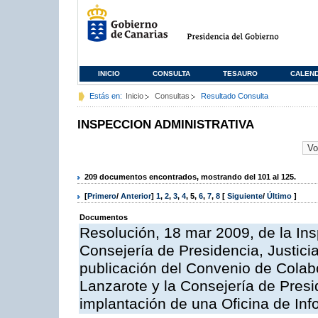
INICIO
CONSULTA
TESAURO
CALEN
Estás en:
Inicio
Consultas
Resultado Consulta
INSPECCION ADMINISTRATIVA
209 documentos encontrados, mostrando del 101 al 125.
[
Primero
/
Anterior
]
1
,
2
,
3
,
4
,
5
,
6
,
7
,
8
[
Siguiente
/
Último
]
Documentos
Resolución, 18 mar 2009, de la Ins
Consejería de Presidencia, Justici
publicación del Convenio de Colabo
Lanzarote y la Consejería de Presi
implantación de una Oficina de In