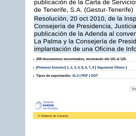
publicación de la Carta de Servici
de Tenerife, S.A. (Gestur-Tenerife)
Resolución, 20 oct 2010, de la Ins
Consejería de Presidencia, Justici
publicación de la Adenda al conveni
La Palma y la Consejería de Presid
implantación de una Oficina de In
209 documentos encontrados, mostrando del 101 al 125.
[
Primero
/
Anterior
]
1
,
2
,
3
,
4
,
5
,
6
,
7
,
8
[
Siguiente
/
Último
]
Tipos de exportación:
XLS
|
PDF
|
ODT
© Gobierno de Canarias