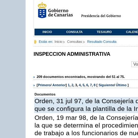
INICIO
CONSULTA
TESAURO
CALEN
Estás en:
Inicio
Consultas
Resultado Consulta
INSPECCION ADMINISTRATIVA
209 documentos encontrados, mostrando del 51 al 75.
[
Primero
/
Anterior
]
1
,
2
,
3
,
4
,
5
,
6
,
7
,
8
[
Siguiente
/
Último
]
Documentos
Orden, 31 jul 97, de la Consejería 
que se configura la plantilla de la
Orden, 19 mar 98, de la Consejería
la que se determina el procedimient
de trabajo a los funcionarios de n