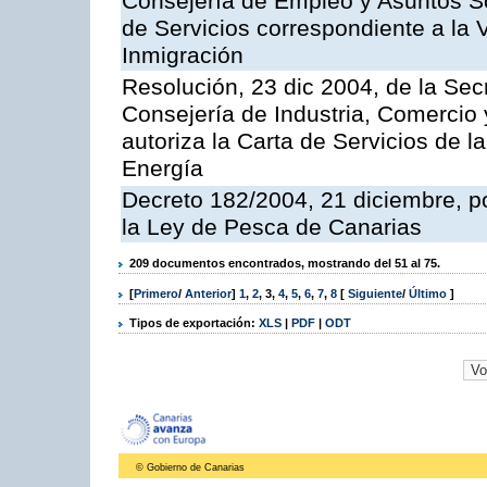
Consejería de Empleo y Asuntos Soc
de Servicios correspondiente a la 
Inmigración
Resolución, 23 dic 2004, de la Sec
Consejería de Industria, Comercio
autoriza la Carta de Servicios de l
Energía
Decreto 182/2004, 21 diciembre, p
la Ley de Pesca de Canarias
209 documentos encontrados, mostrando del 51 al 75.
[
Primero
/
Anterior
]
1
,
2
,
3
,
4
,
5
,
6
,
7
,
8
[
Siguiente
/
Último
]
Tipos de exportación:
XLS
|
PDF
|
ODT
© Gobierno de Canarias