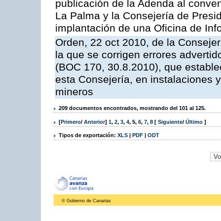
publicación de la Adenda al conveni
La Palma y la Consejería de Presid
implantación de una Oficina de In
Orden, 22 oct 2010, de la Consejer
la que se corrigen errores adverti
(BOC 170, 30.8.2010), que estable
esta Consejería, en instalaciones y
mineros
209 documentos encontrados, mostrando del 101 al 125.
[
Primero
/
Anterior
]
1
,
2
,
3
,
4
,
5
,
6
,
7
,
8
[
Siguiente
/
Último
]
Tipos de exportación:
XLS
|
PDF
|
ODT
© Gobierno de Canarias