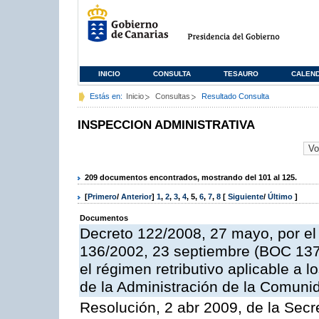
INICIO
CONSULTA
TESAURO
CALEN
Estás en:
Inicio
Consultas
Resultado Consulta
INSPECCION ADMINISTRATIVA
209 documentos encontrados, mostrando del 101 al 125.
[
Primero
/
Anterior
]
1
,
2
,
3
,
4
,
5
,
6
,
7
,
8
[
Siguiente
/
Último
]
Documentos
Decreto 122/2008, 27 mayo, por el
136/2002, 23 septiembre (BOC 137,
el régimen retributivo aplicable a 
de la Administración de la Comun
Resolución, 2 abr 2009, de la Secr