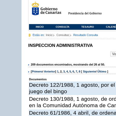
INICIO
CONSULTA
TESAURO
CALEN
Estás en:
Inicio
Consultas
Resultado Consulta
INSPECCION ADMINISTRATIVA
209 documentos encontrados, mostrando del 26 al 50.
[
Primero
/
Anterior
]
1
,
2
,
3
,
4
,
5
,
6
,
7
,
8
[
Siguiente
/
Último
]
Documentos
Decreto 122/1988, 1 agosto, por e
juego del bingo
Decreto 130/1988, 1 agosto, de or
en la Comunidad Autónoma de Can
Decreto 61/1986, 4 abril, de orden