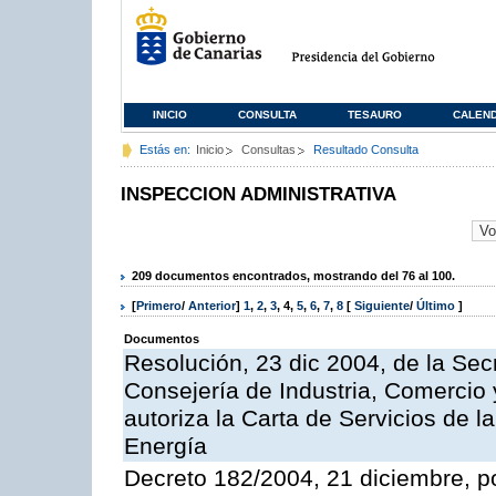
INICIO
CONSULTA
TESAURO
CALEN
Estás en:
Inicio
Consultas
Resultado Consulta
INSPECCION ADMINISTRATIVA
209 documentos encontrados, mostrando del 76 al 100.
[
Primero
/
Anterior
]
1
,
2
,
3
,
4
,
5
,
6
,
7
,
8
[
Siguiente
/
Último
]
Documentos
Resolución, 23 dic 2004, de la Sec
Consejería de Industria, Comercio
autoriza la Carta de Servicios de l
Energía
Decreto 182/2004, 21 diciembre, p