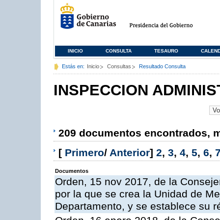
INICIO
CONSULTA
TESAURO
CALEN
Estás en:
Inicio
Consultas
Resultado Consulta
INSPECCION ADMINIS
209 documentos encontrados, mo
[
Primero
/
Anterior
]
2
,
3
,
4
,
5
,
6
,
Documentos
Orden, 15 nov 2017, de la Conseje
por la que se crea la Unidad de Me
Departamento, y se establece su 