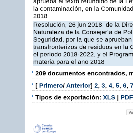
aprueba el texto refundido de la L
la contaminación, en la Comunida
2018
Resolución, 26 jun 2018, de la Dir
Naturaleza de la Consejería de Polít
Seguridad, por la que se aprueban 
transfronterizos de residuos en l
el periodo 2018-2022, y el Progra
materia para el año 2018
209 documentos encontrados, mo
[
Primero
/
Anterior
]
2
,
3
,
4
,
5
,
6
,
Tipos de exportación:
XLS
|
PDF