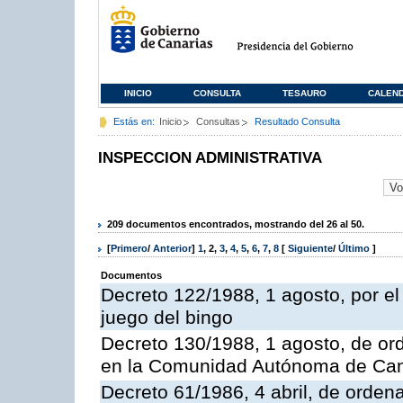
INICIO
CONSULTA
TESAURO
CALEN
Estás en:
Inicio
Consultas
Resultado Consulta
INSPECCION ADMINISTRATIVA
209 documentos encontrados, mostrando del 26 al 50.
[
Primero
/
Anterior
]
1
,
2
,
3
,
4
,
5
,
6
,
7
,
8
[
Siguiente
/
Último
]
Documentos
Decreto 122/1988, 1 agosto, por e
juego del bingo
Decreto 130/1988, 1 agosto, de or
en la Comunidad Autónoma de Can
Decreto 61/1986, 4 abril, de orden