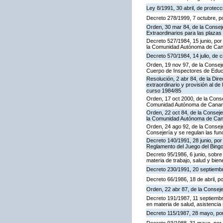
Ley 8/1991, 30 abril, de protecc
Decreto 278/1999, 7 octubre, p
Orden, 30 mar 84, de la Consej
Extraordinarios para las plaza
Decreto 527/1984, 15 junio, por
la Comunidad Autónoma de Cana
Decreto 570/1984, 14 julio, de 
Orden, 19 nov 97, de la Conseje
Cuerpo de Inspectores de Educ
Resolución, 2 abr 84, de la Dir
extraordinario y provisión al 
curso 1984/85
Orden, 17 oct 2000, de la Conse
Comunidad Autónoma de Canar
Orden, 22 oct 84, de la Conseje
la Comunidad Autónoma de Can
Orden, 24 ago 92, de la Conseje
Consejería y se regulan las fu
Decreto 140/1991, 28 junio, por
Reglamento del Juego del Bing
Decreto 95/1986, 6 junio, sobre
materia de trabajo, salud y bien
Decreto 230/1991, 20 septiemb
Decreto 66/1986, 18 de abril, p
Orden, 22 abr 87, de la Conseje
Decreto 191/1987, 11 septiembre
en materia de salud, asistencia 
Decreto 115/1987, 28 mayo, por