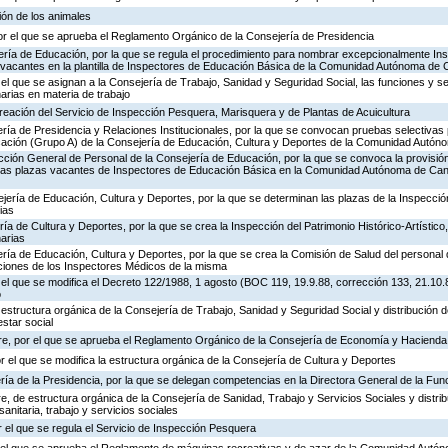
ión de los animales
or el que se aprueba el Reglamento Orgánico de la Consejería de Presidencia
ería de Educación, por la que se regula el procedimiento para nombrar excepcionalmente In
s vacantes en la plantilla de Inspectores de Educación Básica de la Comunidad Autónoma de 
 el que se asignan a la Consejería de Trabajo, Sanidad y Seguridad Social, las funciones y s
rias en materia de trabajo
creación del Servicio de Inspección Pesquera, Marisquera y de Plantas de Acuicultura
ría de Presidencia y Relaciones Institucionales, por la que se convocan pruebas selectivas 
ación (Grupo A) de la Consejería de Educación, Cultura y Deportes de la Comunidad Autón
ección General de Personal de la Consejería de Educación, por la que se convoca la provisió
de las plazas vacantes de Inspectores de Educación Básica en la Comunidad Autónoma de Can
jería de Educación, Cultura y Deportes, por la que se determinan las plazas de la Inspecci
ias
ría de Cultura y Deportes, por la que se crea la Inspección del Patrimonio Histórico-Artístic
arias
ría de Educación, Cultura y Deportes, por la que se crea la Comisión de Salud del personal 
nciones de los Inspectores Médicos de la misma
 el que se modifica el Decreto 122/1988, 1 agosto (BOC 119, 19.9.88, corrección 133, 21.10.
o
 estructura orgánica de la Consejería de Trabajo, Sanidad y Seguridad Social y distribución
estar social
re, por el que se aprueba el Reglamento Orgánico de la Consejería de Economía y Hacienda
or el que se modifica la estructura orgánica de la Consejería de Cultura y Deportes
ría de la Presidencia, por la que se delegan competencias en la Directora General de la Fun
, de estructura orgánica de la Consejería de Sanidad, Trabajo y Servicios Sociales y distr
sanitaria, trabajo y servicios sociales
 el que se regula el Servicio de Inspección Pesquera