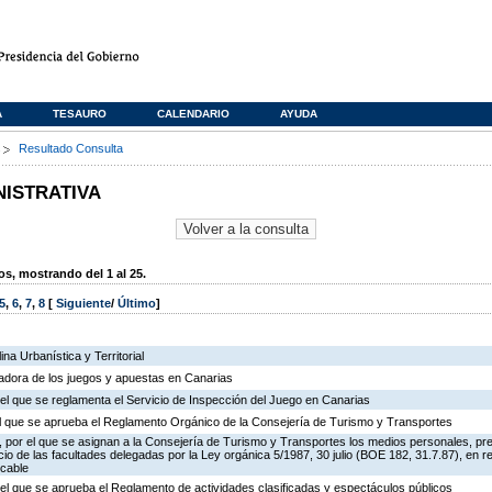
A
TESAURO
CALENDARIO
AYUDA
s
Resultado Consulta
NISTRATIVA
, mostrando del 1 al 25.
5
,
6
,
7
,
8
[
Siguiente
/
Último
]
na Urbanística y Territorial
ladora de los juegos y apuestas en Canarias
el que se reglamenta el Servicio de Inspección del Juego en Canarias
 el que se aprueba el Reglamento Orgánico de la Consejería de Turismo y Transportes
 por el que se asignan a la Consejería de Turismo y Transportes los medios personales, pr
icio de las facultades delegadas por la Ley orgánica 5/1987, 30 julio (BOE 182, 31.7.87), en r
 cable
el que se aprueba el Reglamento de actividades clasificadas y espectáculos públicos