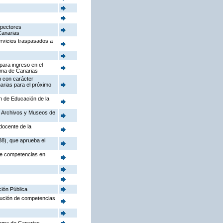
spectores
Canarias
ervicios traspasados a
para ingreso en el
oma de Canarias
n con carácter
arias para el próximo
ón de Educación de la
o, Archivos y Museos de
docente de la
88), que aprueba el
 de competencias en
ción Pública
ibución de competencias