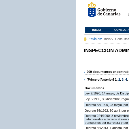
INICIO
CONSULT
Estás en:
Inicio
Consulta
INSPECCION ADMI
209 documentos encontrados
[Primero/Anterior]
1
,
2
,
3
,
4
,
Documentos
Ley 7/1990, 14 mayo, de Discipli
Ley 6/1985, 30 diciembre, regu
Decreto 88/1990, 23 mayo, por 
Decreto 56/1992, 30 abril, por
Decreto 224/1990, 8 noviembre,
patrimoniales adscritos al ejerc
transportes por carretera y por
Decreto 86/2013, 1 agosto, por 