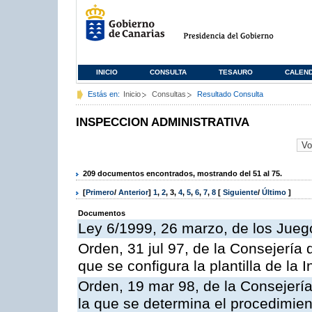
INICIO
CONSULTA
TESAURO
CALEN
Estás en:
Inicio
Consultas
Resultado Consulta
INSPECCION ADMINISTRATIVA
209 documentos encontrados, mostrando del 51 al 75.
[
Primero
/
Anterior
]
1
,
2
,
3
,
4
,
5
,
6
,
7
,
8
[
Siguiente
/
Último
]
Documentos
Ley 6/1999, 26 marzo, de los Jueg
Orden, 31 jul 97, de la Consejería 
que se configura la plantilla de la
Orden, 19 mar 98, de la Consejería
la que se determina el procedimient