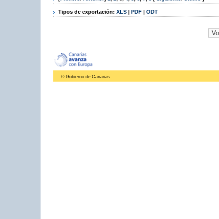
Tipos de exportación:
XLS
|
PDF
|
ODT
© Gobierno de Canarias