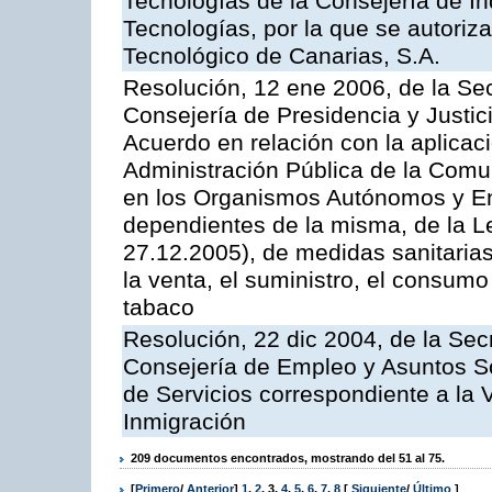
Tecnologías de la Consejería de I
Tecnologías, por la que se autoriza 
Tecnológico de Canarias, S.A.
Resolución, 12 ene 2006, de la Sec
Consejería de Presidencia y Justici
Acuerdo en relación con la aplicaci
Administración Pública de la Com
en los Organismos Autónomos y En
dependientes de la misma, de la L
27.12.2005), de medidas sanitarias
la venta, el suministro, el consumo
tabaco
Resolución, 22 dic 2004, de la Sec
Consejería de Empleo y Asuntos Soc
de Servicios correspondiente a la 
Inmigración
209 documentos encontrados, mostrando del 51 al 75.
[
Primero
/
Anterior
]
1
,
2
,
3
,
4
,
5
,
6
,
7
,
8
[
Siguiente
/
Último
]