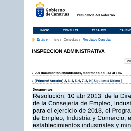
INICIO
CONSULTA
TESAURO
CALEN
Estás en:
Inicio
Consultas
Resultado Consulta
INSPECCION ADMINISTRATIVA
209 documentos encontrados, mostrando del 151 al 175.
[
Primero
/
Anterior
]
2
,
3
,
4
,
5
,
6
,
7
,
8
,
9
[
Siguiente
/
Último
]
Documentos
Resolución, 10 abr 2013, de la Dir
de la Consejería de Empleo, Indust
para el ejercicio de 2013, el Prog
de Empleo, Industria y Comercio, e
establecimientos industriales y mi