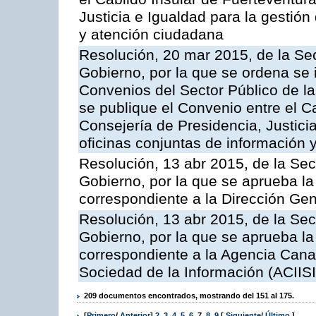
Justicia e Igualdad para la gestión
y atención ciudadana
Resolución, 20 mar 2015, de la Sec
Gobierno, por la que se ordena se 
Convenios del Sector Público de 
se publique el Convenio entre el C
Consejería de Presidencia, Justicia
oficinas conjuntas de información 
Resolución, 13 abr 2015, de la Sec
Gobierno, por la que se aprueba la 
correspondiente a la Dirección Gene
Resolución, 13 abr 2015, de la Sec
Gobierno, por la que se aprueba la 
correspondiente a la Agencia Canar
Sociedad de la Información (ACIISI
209 documentos encontrados, mostrando del 151 al 175.
[
Primero
/
Anterior
]
2
,
3
,
4
,
5
,
6
,
7
,
8
,
9
[
Siguiente
/
Último
]