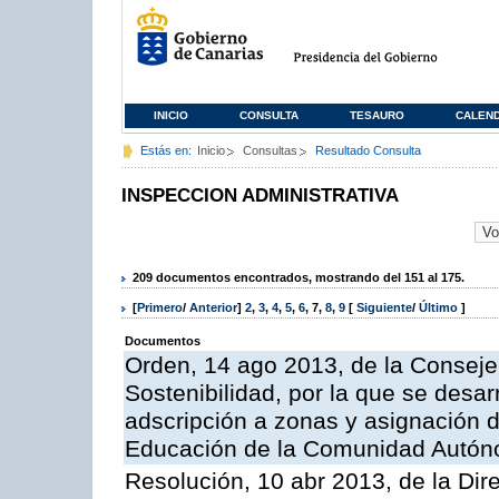
INICIO
CONSULTA
TESAURO
CALEN
Estás en:
Inicio
Consultas
Resultado Consulta
INSPECCION ADMINISTRATIVA
209 documentos encontrados, mostrando del 151 al 175.
[
Primero
/
Anterior
]
2
,
3
,
4
,
5
,
6
,
7
,
8
,
9
[
Siguiente
/
Último
]
Documentos
Orden, 14 ago 2013, de la Conseje
Sostenibilidad, por la que se desar
adscripción a zonas y asignación d
Educación de la Comunidad Autón
Resolución, 10 abr 2013, de la Dir