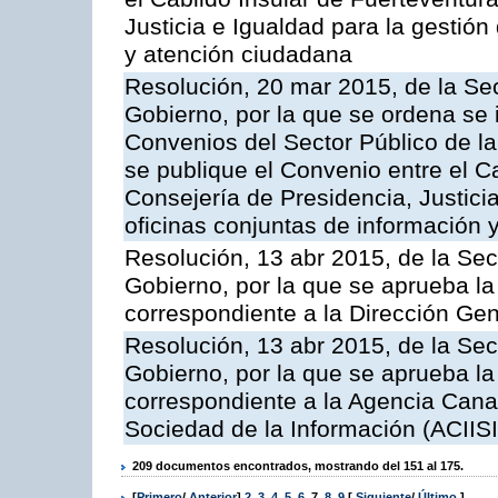
Justicia e Igualdad para la gestión
y atención ciudadana
Resolución, 20 mar 2015, de la Sec
Gobierno, por la que se ordena se 
Convenios del Sector Público de 
se publique el Convenio entre el C
Consejería de Presidencia, Justicia
oficinas conjuntas de información 
Resolución, 13 abr 2015, de la Sec
Gobierno, por la que se aprueba la 
correspondiente a la Dirección Gene
Resolución, 13 abr 2015, de la Sec
Gobierno, por la que se aprueba la 
correspondiente a la Agencia Canar
Sociedad de la Información (ACIISI
209 documentos encontrados, mostrando del 151 al 175.
[
Primero
/
Anterior
]
2
,
3
,
4
,
5
,
6
,
7
,
8
,
9
[
Siguiente
/
Último
]