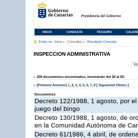
INICIO
CONSULTA
TESAURO
CALEN
Estás en:
Inicio
Consultas
Resultado Consulta
INSPECCION ADMINISTRATIVA
209 documentos encontrados, mostrando del 26 al 50.
[
Primero
/
Anterior
]
1
,
2
,
3
,
4
,
5
,
6
,
7
,
8
[
Siguiente
/
Último
]
Documentos
Decreto 122/1988, 1 agosto, por e
juego del bingo
Decreto 130/1988, 1 agosto, de or
en la Comunidad Autónoma de Can
Decreto 61/1986, 4 abril, de orden