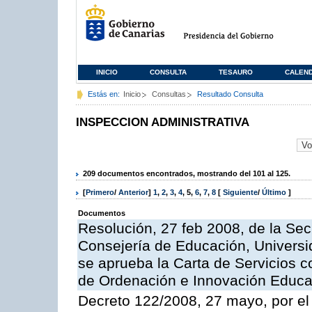
INICIO
CONSULTA
TESAURO
CALEN
Estás en:
Inicio
Consultas
Resultado Consulta
INSPECCION ADMINISTRATIVA
209 documentos encontrados, mostrando del 101 al 125.
[
Primero
/
Anterior
]
1
,
2
,
3
,
4
,
5
,
6
,
7
,
8
[
Siguiente
/
Último
]
Documentos
Resolución, 27 feb 2008, de la Sec
Consejería de Educación, Universid
se aprueba la Carta de Servicios c
de Ordenación e Innovación Educa
Decreto 122/2008, 27 mayo, por el