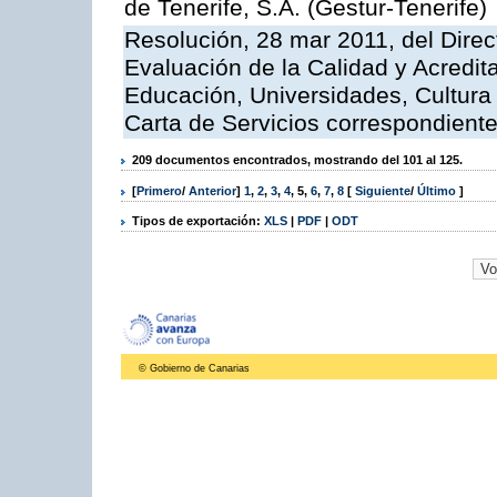
de Tenerife, S.A. (Gestur-Tenerife)
Resolución, 28 mar 2011, del Direc
Evaluación de la Calidad y Acredita
Educación, Universidades, Cultura 
Carta de Servicios correspondient
209 documentos encontrados, mostrando del 101 al 125.
[
Primero
/
Anterior
]
1
,
2
,
3
,
4
,
5
,
6
,
7
,
8
[
Siguiente
/
Último
]
Tipos de exportación:
XLS
|
PDF
|
ODT
© Gobierno de Canarias