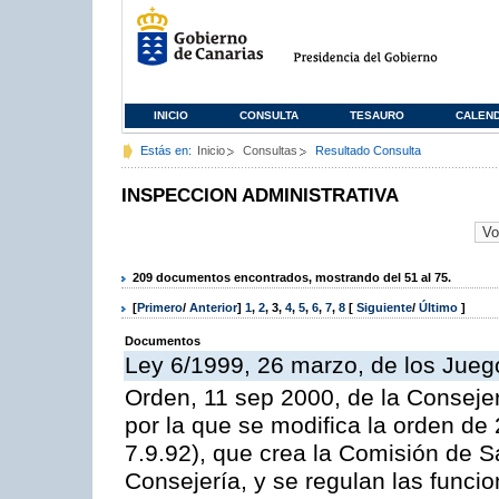
INICIO
CONSULTA
TESAURO
CALEN
Estás en:
Inicio
Consultas
Resultado Consulta
INSPECCION ADMINISTRATIVA
209 documentos encontrados, mostrando del 51 al 75.
[
Primero
/
Anterior
]
1
,
2
,
3
,
4
,
5
,
6
,
7
,
8
[
Siguiente
/
Último
]
Documentos
Ley 6/1999, 26 marzo, de los Jueg
Orden, 11 sep 2000, de la Consejer
por la que se modifica la orden d
7.9.92), que crea la Comisión de S
Consejería, y se regulan las funci