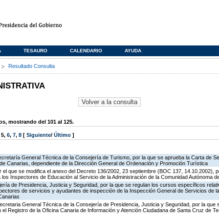
A
TESAURO
CALENDARIO
AYUDA
s
Resultado Consulta
NISTRATIVA
, mostrando del 101 al 125.
,
5
,
6
,
7
,
8
[
Siguiente
/
Último
]
ecretaría General Técnica de la Consejería de Turismo, por la que se aprueba la Carta de S
o de Canarias, dependiente de la Dirección General de Ordenación y Promoción Turística
 el que se modifica el anexo del Decreto 136/2002, 23 septiembre (BOC 137, 14.10.2002), p
e a los Inspectores de Educación al Servicio de la Administración de la Comunidad Autónoma 
jería de Presidencia, Justicia y Seguridad, por la que se regulan los cursos específicos rel
spectores de servicios y ayudantes de inspección de la Inspección General de Servicios de la
Canarias
ecretaria General Técnica de la Consejería de Presidencia, Justicia y Seguridad, por la que
en el Registro de la Oficina Canaria de Información y Atención Ciudadana de Santa Cruz de T