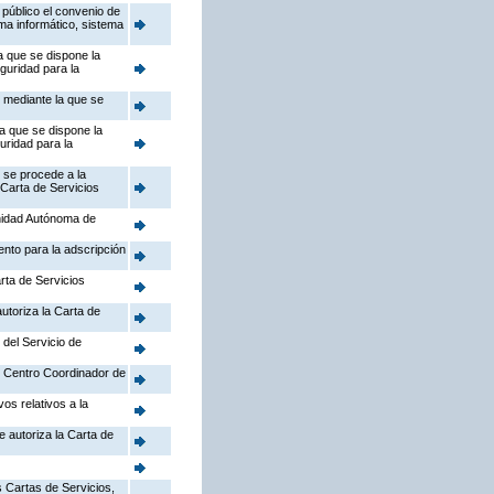
público el convenio de
ema informático, sistema
a que se dispone la
guridad para la
, mediante la que se
la que se dispone la
uridad para la
 se procede a la
 Carta de Servicios
nidad Autónoma de
ento para la adscripción
rta de Servicios
utoriza la Carta de
 del Servicio de
el Centro Coordinador de
os relativos a la
e autoriza la Carta de
 Cartas de Servicios,