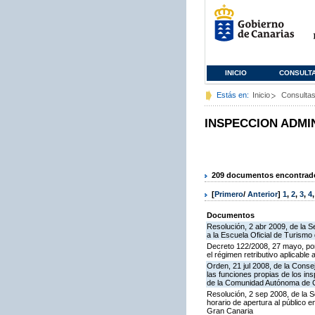
INICIO
CONSULT
Estás en:
Inicio
Consulta
INSPECCION ADMI
209 documentos encontrados
[
Primero
/
Anterior
]
1
,
2
,
3
,
4
Documentos
Resolución, 2 abr 2009, de la S
a la Escuela Oficial de Turism
Decreto 122/2008, 27 mayo, por
el régimen retributivo aplicabl
Orden, 21 jul 2008, de la Conse
las funciones propias de los in
de la Comunidad Autónoma de 
Resolución, 2 sep 2008, de la S
horario de apertura al público 
Gran Canaria