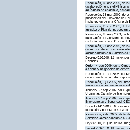
Resolución, 15 ene 2009, de la
colaboración entre el Ministeri
de índices de eficiencia, calid
Resolución, 18 mar 2009, de la 
publicación del Convenio de Col
implantación de una Oficina de
Resolución, 15 ene 2009, de la 
aprueba el Plan de Inspección 
Resolución, 15 may 2009, de la 
publicación del Convenio de col
implantación de una Oficina de
Resolución, 27 ene 2010, de la 
corrección de errores materiale
correspondiente al Servicio de 
Decreto 52/2009, 12 mayo, por
Canarias
Orden, 4 ago 2009, de la Consej
a zonas y asignación de centr
Resolución, 11 abr 2006, del D
correspondiente a esta empres
Resolución, 3 jul 2006, del Dire
Servicios correspondiente a e
Anuncio, 27 sep 2006, por el qu
Urgencias Canario de la empres
Anuncio, 27 sep 2006, por el qu
Emergencias y Seguridad, CE
Decreto 141/2009, 10 noviembre,
ejecución y puesta en servicio 
Resolución, 9 dic 2009, de la S
Servicios correspondiente al Se
Ley 8/2010, 15 julio, de los Ju
Decreto 33/2010, 18 marzo, que