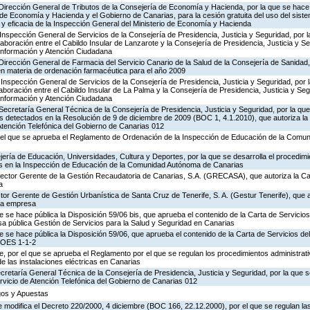
 Dirección General de Tributos de la Consejería de Economía y Hacienda, por la que se hace 
o de Economía y Hacienda y el Gobierno de Canarias, para la cesión gratuita del uso del sist
ad y eficacia de la Inspección General del Ministerio de Economía y Hacienda
Inspección General de Servicios de la Consejería de Presidencia, Justicia y Seguridad, por l
aboración entre el Cabildo Insular de Lanzarote y la Consejería de Presidencia, Justicia y Se
 Información y Atención Ciudadana
Dirección General de Farmacia del Servicio Canario de la Salud de la Consejería de Sanidad
en materia de ordenación farmacéutica para el año 2009
Inspección General de Servicios de la Consejería de Presidencia, Justicia y Seguridad, por 
aboración entre el Cabildo Insular de La Palma y la Consejería de Presidencia, Justicia y Seg
 Información y Atención Ciudadana
Secretaría General Técnica de la Consejería de Presidencia, Justicia y Seguridad, por la que
s detectados en la Resolución de 9 de diciembre de 2009 (BOC 1, 4.1.2010), que autoriza la
Atención Telefónica del Gobierno de Canarias 012
 el que se aprueba el Reglamento de Ordenación de la Inspección de Educación de la Comu
ería de Educación, Universidades, Cultura y Deportes, por la que se desarrolla el procedimi
os en la Inspección de Educación de la Comunidad Autónoma de Canarias
irector Gerente de la Gestión Recaudatoria de Canarias, S.A. (GRECASA), que autoriza la Ca
a
ctor Gerente de Gestión Urbanística de Santa Cruz de Tenerife, S. A. (Gestur Tenerife), que a
sta empresa
e se hace pública la Disposición 59/06 bis, que aprueba el contenido de la Carta de Servicios
a pública Gestión de Servicios para la Salud y Seguridad en Canarias
e se hace pública la Disposición 59/06, que aprueba el contenido de la Carta de Servicios d
COES 1-1-2
 por el que se aprueba el Reglamento por el que se regulan los procedimientos administrativ
de las instalaciones eléctricas en Canarias
ecretaría General Técnica de la Consejería de Presidencia, Justicia y Seguridad, por la que s
rvicio de Atención Telefónica del Gobierno de Canarias 012
egos y Apuestas
 modifica el Decreto 220/2000, 4 diciembre (BOC 166, 22.12.2000), por el que se regulan las