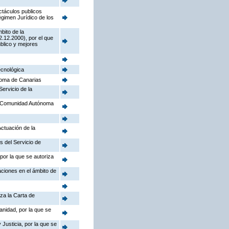
ctáculos publicos
égimen Jurídico de los
bito de la
.12.2000), por el que
úblico y mejores
ecnológica
noma de Canarias
Servicio de la
la Comunidad Autónoma
Actuación de la
s del Servicio de
por la que se autoriza
aciones en el ámbito de
iza la Carta de
anidad, por la que se
Justicia, por la que se