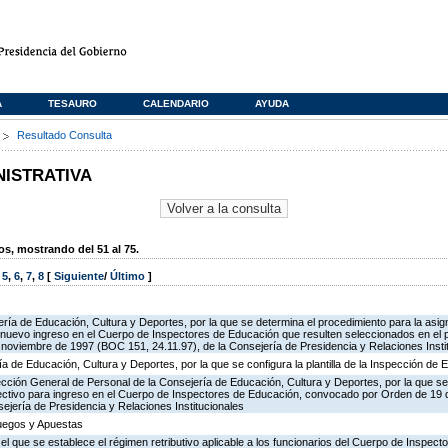
A
TESAURO
CALENDARIO
AYUDA
s
Resultado Consulta
NISTRATIVA
, mostrando del 51 al 75.
,
5
,
6
,
7
,
8
[
Siguiente
/
Último
]
ría de Educación, Cultura y Deportes, por la que se determina el procedimiento para la asign
de nuevo ingreso en el Cuerpo de Inspectores de Educación que resulten seleccionados en el 
oviembre de 1997 (BOC 151, 24.11.97), de la Consejería de Presidencia y Relaciones Insti
ía de Educación, Cultura y Deportes, por la que se configura la plantilla de la Inspección de
ección General de Personal de la Consejería de Educación, Cultura y Deportes, por la que se
lectivo para ingreso en el Cuerpo de Inspectores de Educación, convocado por Orden de 19
ejería de Presidencia y Relaciones Institucionales
Juegos y Apuestas
 el que se establece el régimen retributivo aplicable a los funcionarios del Cuerpo de Inspec