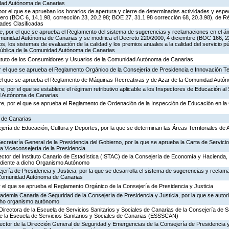
idad Autónoma de Canarias
or el que se aprueban los horarios de apertura y cierre de determinadas actividades y espe
ero (BOC 6, 14.1.98, corrección 23, 20.2.98; BOE 27, 31.1.98 corrección 68, 20.3.98), de R
dades Clasificadas
, por el que se aprueba el Reglamento del sistema de sugerencias y reclamaciones en el ám
omunidad Autónoma de Canarias y se modifica el Decreto 220/2000, 4 diciembre (BOC 166, 22
os, los sistemas de evaluación de la calidad y los premios anuales a la calidad del servicio p
 Pública de la Comunidad Autónoma de Canarias
tatuto de los Consumidores y Usuarios de la Comunidad Autónoma de Canarias
 el que se aprueba el Reglamento Orgánico de la Consejería de Presidencia e Innovación T
r el que se aprueba el Reglamento de Máquinas Recreativas y de Azar de la Comunidad Autó
, por el que se establece el régimen retributivo aplicable a los Inspectores de Educación al 
d Autónoma de Canarias
re, por el que se aprueba el Reglamento de Ordenación de la Inspección de Educación en 
a de Canarias
jería de Educación, Cultura y Deportes, por la que se determinan las Áreas Territoriales de 
Secretaría General de la Presidencia del Gobierno, por la que se aprueba la Carta de Servicio
a Viceconsejería de la Presidencia
ector del Instituto Canario de Estadística (ISTAC) de la Consejería de Economía y Hacienda, 
ondiente a dicho Organismo Autónomo
jería de Presidencia y Justicia, por la que se desarrolla el sistema de sugerencias y reclam
a Comunidad Autónoma de Canarias
 el que se aprueba el Reglamento Orgánico de la Consejería de Presidencia y Justicia
cademia Canaria de Seguridad de la Consejería de Presidencia y Justicia, por la que se autor
icho organismo autónomo
Directora de la Escuela de Servicios Sanitarios y Sociales de Canarias de la Consejería de S
de la Escuela de Servicios Sanitarios y Sociales de Canarias (ESSSCAN)
rector de la Dirección General de Seguridad y Emergencias de la Consejería de Presidencia y 