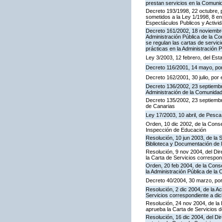
prestan servicios en la Comun
Decreto 193/1998, 22 octubre, p
sometidos a la Ley 1/1998, 8 en
Espectáculos Publicos y Activi
Decreto 161/2002, 18 noviembre
Administración Pública de la C
se regulan las cartas de servici
prácticas en la Administración
Ley 3/2003, 12 febrero, del Es
Decreto 116/2001, 14 mayo, por
Decreto 162/2001, 30 julio, po
Decreto 136/2002, 23 septiembre
Administración de la Comunida
Decreto 135/2002, 23 septiemb
de Canarias
Ley 17/2003, 10 abril, de Pesc
Orden, 10 dic 2002, de la Conse
Inspección de Educación
Resolución, 10 jun 2003, de la 
Biblioteca y Documentación de l
Resolución, 9 nov 2004, del Dir
la Carta de Servicios corresp
Orden, 20 feb 2004, de la Conse
la Administración Pública de l
Decreto 40/2004, 30 marzo, por
Resolución, 2 dic 2004, de la A
Servicios correspondiente a d
Resolución, 24 nov 2004, de la 
aprueba la Carta de Servicios 
Resolución, 16 dic 2004, del Di