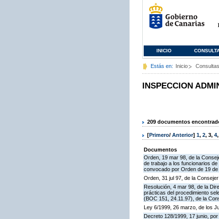
INICIO
CONSULT
Estás en:
Inicio
Consulta
INSPECCION ADMI
209 documentos encontrados
[
Primero
/
Anterior
]
1
,
2
,
3
,
4
Documentos
Orden, 19 mar 98, de la Conseje
de trabajo a los funcionarios 
convocado por Orden de 19 de n
Orden, 31 jul 97, de la Consejer
Resolución, 4 mar 98, de la Dir
prácticas del procedimiento se
(BOC 151, 24.11.97), de la Cons
Ley 6/1999, 26 marzo, de los 
Decreto 128/1999, 17 junio, por