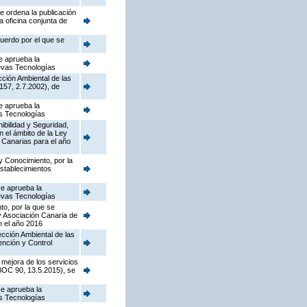
e ordena la publicación
a oficina conjunta de
cuerdo por el que se
e aprueba la
uevas Tecnologías
cción Ambiental de las
157, 2.7.2002), de
e aprueba la
as Tecnologías
nibilidad y Seguridad,
n el ámbito de la Ley
 Canarias para el año
y Conocimiento, por la
establecimientos
se aprueba la
uevas Tecnologías
to, por la que se
y Asociación Canaria de
n el año 2016
pección Ambiental de las
ención y Control
 mejora de los servicios
(BOC 90, 13.5.2015), se
se aprueba la
as Tecnologías