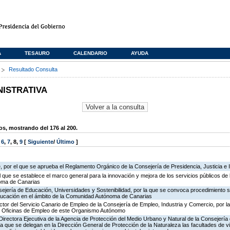
A
TESAURO
CALENDARIO
AYUDA
s
Resultado Consulta
NISTRATIVA
, mostrando del 176 al 200.
,
6
,
7
,
8
,
9
[
Siguiente
/
Último
]
 por el que se aprueba el Reglamento Orgánico de la Consejería de Presidencia, Justicia e 
l que se establece el marco general para la innovación y mejora de los servicios públicos de 
oma de Canarias
ejería de Educación, Universidades y Sostenibilidad, por la que se convoca procedimiento s
ducación en el ámbito de la Comunidad Autónoma de Canarias
ector del Servicio Canario de Empleo de la Consejería de Empleo, Industria y Comercio, por l
de Oficinas de Empleo de este Organismo Autónomo
irectora Ejecutiva de la Agencia de Protección del Medio Urbano y Natural de la Consejería de 
la que se delegan en la Dirección General de Protección de la Naturaleza las facultades de vi