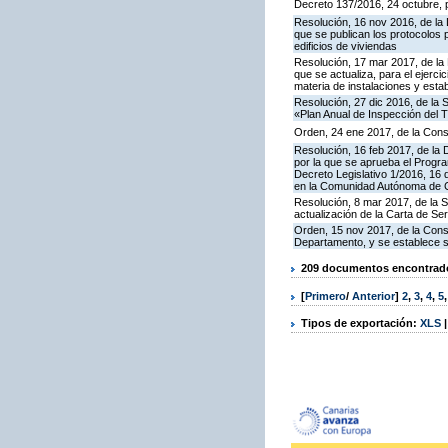
Decreto 137/2016, 24 octubre, p
Resolución, 16 nov 2016, de la 
que se publican los protocolos 
edificios de viviendas
Resolución, 17 mar 2017, de la 
que se actualiza, para el ejerc
materia de instalaciones y esta
Resolución, 27 dic 2016, de la 
«Plan Anual de Inspección del T
Orden, 24 ene 2017, de la Cons
Resolución, 16 feb 2017, de la D
por la que se aprueba el Progra
Decreto Legislativo 1/2016, 16 
en la Comunidad Autónoma de C
Resolución, 8 mar 2017, de la S
actualización de la Carta de S
Orden, 15 nov 2017, de la Cons
Departamento, y se establece 
209 documentos encontrados
[
Primero
/
Anterior
]
2
,
3
,
4
,
5
Tipos de exportación:
XLS