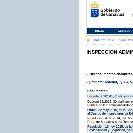
INICIO
CONSULT
Estás en:
Inicio
Consulta
INSPECCION ADMI
209 documentos encontrados
[
Primero
/
Anterior
]
2
,
3
,
4
,
5
Documentos
Decreto 382/2015, 28 diciembre,
Decreto 68/2015, 30 abril, por e
Pública de la Comunidad Autón
Orden, 22 may 2015, de la Cons
al Cuerpo de Inspectores de E
Resolución, 4 dic 2014, del Dir
Carta de Servicios de la Red 
Resolución, 18 nov 2015, de la D
Sostenibilidad y Seguridad, por 