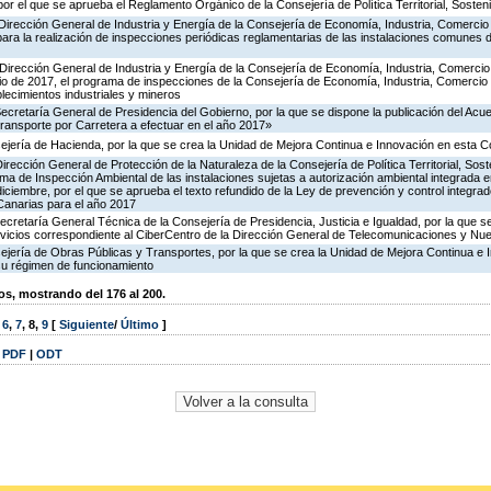
or el que se aprueba el Reglamento Orgánico de la Consejería de Política Territorial, Sosteni
Dirección General de Industria y Energía de la Consejería de Economía, Industria, Comercio
para la realización de inspecciones periódicas reglamentarias de las instalaciones comunes 
Dirección General de Industria y Energía de la Consejería de Economía, Industria, Comercio
icio de 2017, el programa de inspecciones de la Consejería de Economía, Industria, Comercio
blecimientos industriales y mineros
Secretaría General de Presidencia del Gobierno, por la que se dispone la publicación del Acu
ransporte por Carretera a efectuar en el año 2017»
ejería de Hacienda, por la que se crea la Unidad de Mejora Continua e Innovación en esta C
irección General de Protección de la Naturaleza de la Consejería de Política Territorial, Sost
ma de Inspección Ambiental de las instalaciones sujetas a autorización ambiental integrada e
diciembre, por el que se aprueba el texto refundido de la Ley de prevención y control integra
anarias para el año 2017
ecretaría General Técnica de la Consejería de Presidencia, Justicia e Igualdad, por la que s
ervicios correspondiente al CiberCentro de la Dirección General de Telecomunicaciones y N
ejería de Obras Públicas y Transportes, por la que se crea la Unidad de Mejora Continua e 
su régimen de funcionamiento
, mostrando del 176 al 200.
,
6
,
7
,
8
,
9
[
Siguiente
/
Último
]
|
PDF
|
ODT