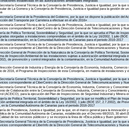
 condiciones establecidas en las autorizaciones ambientales integradas
Secretaría General Técnica de la Consejería de Presidencia, Justicia e Igualdad, por la que s
nsular de La Gomera y la Consejería de Presidencia, Justicia e Igualdad para la gestión de un
na
Secretaría General de la Presidencia del Gobierno, por la que se dispone la publicación del A
cción del Transporte por Carretera a efectuar en el año 2016»
Secretaría General Técnica de la Consejería de Presidencia, Justicia e Igualdad, por la que s
ervicios correspondiente al CiberCentro de la Dirección General de Telecomunicaciones y N
ría de Política Territorial, Sostenibilidad y Seguridad, por la que se aprueba el Plan de Inspe
gradas otorgadas a instalaciones comprendidas en el ámbito de la Ley 16/2002, 1 julio (BOE 
s de la contaminación, en la Comunidad Autónoma de Canarias para el periodo 2016-2017
Secretaría General Técnica de la Consejería de Presidencia, Justicia e Igualdad, por la que s
ervicios correspondiente al CiberInfo de la Dirección General de Telecomunicaciones y Nuev
rección General de Protección de la Naturaleza de la Consejería de Política Territorial, Soste
ma de Inspección Ambiental de las instalaciones sujetas a autorización ambiental integrada e
2002), de prevención y control integrados de la contaminación, en la Comunidad Autónoma de
Dirección General de Industria y Energía de la Consejería de Economía, Industria, Comercio 
icio de 2016, el Programa de Inspecciones de esta Consejería, en materia de instalaciones y 
Secretaría General Técnica de la Consejería de Presidencia, Justicia e Igualdad, por la que 
ervicios correspondiente al CiberCentro de la Dirección General de Telecomunicaciones y N
 Secretaría General Técnica de la Consejería de Economía, Industria, Comercio y Conocimien
venio de Colaboración entre la Consejería de Economía, Industria, Comercio y Conocimiento 
ol (ACEICO), para la ejecución del Plan de Inspecciones de Seguridad Industrial y Minera e
ería de Política Territorial, Sostenibilidad y Seguridad, por la que se modifica el Plan de Ins
ción ambiental integrada en el ámbito de la Ley 16/2002, 1 julio (BOE 157, 2.7.2002), de Prev
n, en la Comunidad Autónoma de Canarias para el periodo 2016-2017
ería de Presidencia, Justicia e Igualdad, por la que, en el marco general para la innovación y
ública de la Comunidad Autónoma de Canarias, establecido por el Decreto 68/2015, 30 abril 
Calidad de los servicios públicos» y se incorpora la línea de «Ética pública y Buen gobierno»
Secretaría General Técnica de la Consejería de Presidencia, Justicia e Igualdad, por la que 
ervicios correspondiente al CiberInfo de la Dirección General de Telecomunicaciones y Nuev