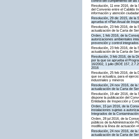
control del cumplimiento de las
Resolución, 11 ene 2016, de la 
del Convenio entre el Cabildo I
información y atención ciudada
Resolución, 29 dic 2015, de la 
aprueba el «Plan Anual de Inspe
Resolución, 23 feb 2016, de la 
actualización de la Carta de S
Orden, 1 feb 2016, de la Conseje
autorizaciones ambientales inte
prevención y control integrado
Resolución, 23 feb 2016, de la 
actualización de la Carta de S
Resolución, 3 feb 2016, de la Di
por la que se aprueba el Progra
16/2002, 1 julio (BOE 157, 2.7.
2016
Resolución, 25 feb 2016, de la 
que se actualiza, para el ejerc
industriales y mineros
Resolución, 24 nov 2016, de la 
actualización de la Carta de S
Resolución, 19 abr 2016, de la
dispone la publicación del Con
Entidades de Inspección y Contr
Orden, 15 jun 2016, de la Consej
instalaciones sujetas a autoriza
Integrados de la Contaminació
Orden, 28 jul 2016, de la Consej
públicos de la Administración P
modifica la línea de actuación «
Resolución, 24 nov 2016, de la 
actualización de la Carta de S