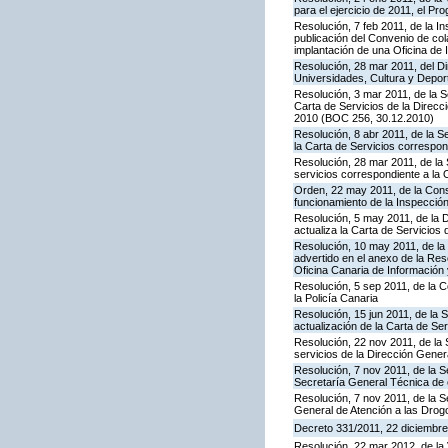
para el ejercicio de 2011, el P
Resolución, 7 feb 2011, de la I
publicación del Convenio de col
implantación de una Oficina de
Resolución, 28 mar 2011, del Di
Universidades, Cultura y Deport
Resolución, 3 mar 2011, de la S
Carta de Servicios de la Direc
2010 (BOC 256, 30.12.2010)
Resolución, 8 abr 2011, de la S
la Carta de Servicios correspon
Resolución, 28 mar 2011, de la 
servicios correspondiente a la 
Orden, 22 may 2011, de la Conse
funcionamiento de la Inspecci
Resolución, 5 may 2011, de la D
actualiza la Carta de Servicios d
Resolución, 10 may 2011, de la 
advertido en el anexo de la Res
Oficina Canaria de Información
Resolución, 5 sep 2011, de la 
la Policía Canaria
Resolución, 15 jun 2011, de la 
actualización de la Carta de Se
Resolución, 22 nov 2011, de la 
servicios de la Dirección Genera
Resolución, 7 nov 2011, de la S
Secretaría General Técnica de 
Resolución, 7 nov 2011, de la S
General de Atención a las Dro
Decreto 331/2011, 22 diciembre,
Resolución, 22 mar 2012, de la 