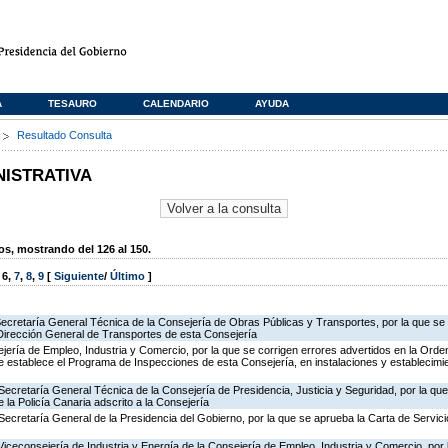
A
TESAURO
CALENDARIO
AYUDA
s
Resultado Consulta
NISTRATIVA
, mostrando del 126 al 150.
,
6
,
7
,
8
,
9
[
Siguiente
/
Último
]
Secretaría General Técnica de la Consejería de Obras Públicas y Transportes, por la que se 
 Dirección General de Transportes de esta Consejería
jería de Empleo, Industria y Comercio, por la que se corrigen errores advertidos en la Ord
 establece el Programa de Inspecciones de esta Consejería, en instalaciones y establecimie
Secretaría General Técnica de la Consejería de Presidencia, Justicia y Seguridad, por la qu
 la Policía Canaria adscrito a la Consejería
Secretaría General de la Presidencia del Gobierno, por la que se aprueba la Carta de Servici
Viceconsejería de Industria y Energía de la Consejería de Empleo, Industria y Comercio, por l