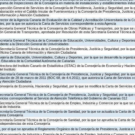
rograma de Inspecciones de la Consejería en materia de instalaciones y establecimientos indus
nspección General de Servicios de la Consejería de Presidencia, Justicia y Seguridad, por la 
aboración entre el Cabildo Insular de Fuerteventura y la Consejería de Presidencia, Justicia 
 Información y Atención Ciudadana
rector de la Agencia Canaria de Evaluación de la Calidad y Acreditación Universitaria de la 
es, por la que se autoriza la Carta de Servicios correspondiente a esta Agencia
ecretaría General Técnica de la Consejería de Obras Públicas y Transportes, por la que se 
ción General de Transportes, aprobada por Resolución de esta Secretaría General Técnica d
ecretaría General Técnica de la Consejería de Educación, Universidades, Cultura y Deportes,
diente a la Dirección General de Universidades
Secretaría General Técnica de la Consejería de Presidencia, Justicia y Seguridad, por la que 
Oficina Canaria de Información y Atención Ciudadana
jería de Educación, Universidades, Cultura y Deportes, por la que se desarrolla la organiza
ón Educativa de la Comunidad Autónoma de Canarias
irectora del Instituto Canario de Estadística (ISTAC) de la Consejería de Economía y Hacien
el Instituto
Secretaría General Técnica de la Consejería de Presidencia, Justicia y Seguridad, por la que
olución de 28 de marzo de 2011 (BOC 68, de 4.4.2011), que autoriza la Carta de Servicios c
 y Atención Ciudadana
Consejería de Economía, Hacienda y Seguridad, por la que se modifica la Carta de Servicios
Secretaría General Técnica de la Consejería de Presidencia, Justicia y Seguridad, por la que
rvicios correspondiente al Servicio de Atención Telefónica del Gobierno de Canarias 012
Secretaría General Técnica de la Consejería de Empleo, Industria y Comercio por la que se a
l de Industria
ecretaría General Técnica de la Consejería de Sanidad, por la que se actualiza la Carta de Se
esta Consejería
ecretaría General Técnica de la Consejería de Sanidad, por la que se aprueba la Carta de Se
godependencias de esta Consejería
 por el que se aprueba el Reglamento Orgánico de la Consejería de Presidencia, Justicia e 
Viceconsejería de Industria y Energía de la Consejería de Empleo, Industria y Comercio, por 