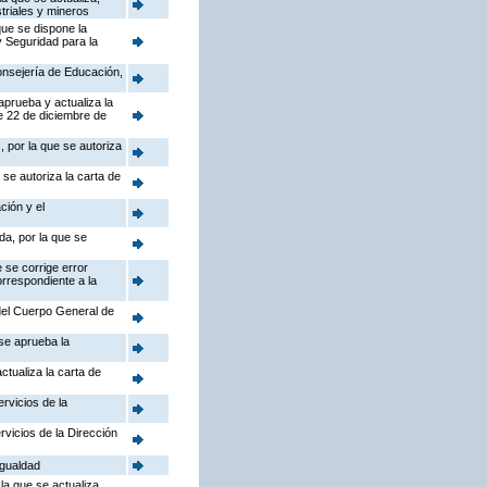
triales y mineros
que se dispone la
y Seguridad para la
Consejería de Educación,
aprueba y actualiza la
e 22 de diciembre de
 por la que se autoriza
se autoriza la carta de
ción y el
da, por la que se
 se corrige error
orrespondiente a la
 del Cuerpo General de
 se aprueba la
ctualiza la carta de
rvicios de la
rvicios de la Dirección
Igualdad
la que se actualiza,