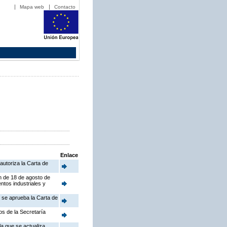
Mapa web
Contacto
Enlace
autoriza la Carta de
en de 18 de agosto de
ntos industriales y
e se aprueba la Carta de
os de la Secretaría
a que se actualiza,