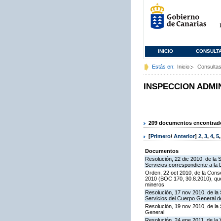
INICIO
CONSULT
Estás en:
Inicio
Consulta
INSPECCION ADMI
209 documentos encontrados
[
Primero
/
Anterior
]
2
,
3
,
4
,
5
Documentos
Resolución, 22 dic 2010, de la 
Servicios correspondiente a la
Orden, 22 oct 2010, de la Conse
2010 (BOC 170, 30.8.2010), que
mineros
Resolución, 17 nov 2010, de la 
Servicios del Cuerpo General de
Resolución, 19 nov 2010, de la 
General
Resolución, 24 ene 2011, de la 