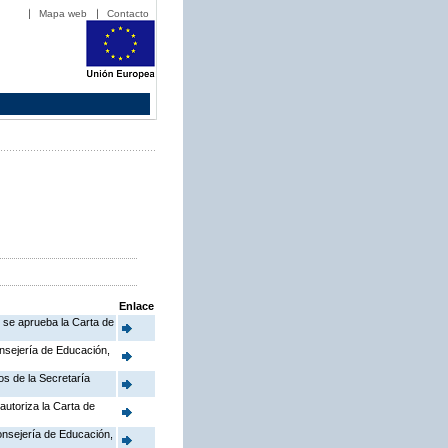
Mapa web
Contacto
Enlace
e se aprueba la Carta de
onsejería de Educación,
os de la Secretaría
autoriza la Carta de
Consejería de Educación,