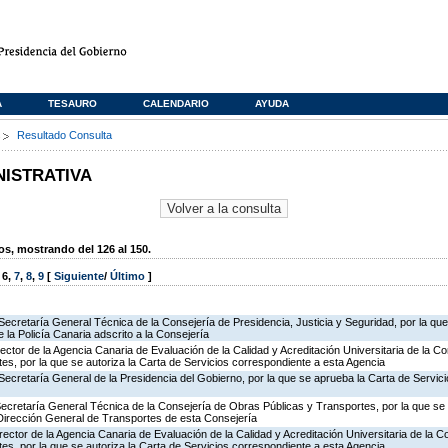
A
TESAURO
CALENDARIO
AYUDA
s
Resultado Consulta
NISTRATIVA
, mostrando del 126 al 150.
,
6
,
7
,
8
,
9
[
Siguiente
/
Último
]
Secretaría General Técnica de la Consejería de Presidencia, Justicia y Seguridad, por la qu
 la Policía Canaria adscrito a la Consejería
rector de la Agencia Canaria de Evaluación de la Calidad y Acreditación Universitaria de la C
es, por la que se autoriza la Carta de Servicios correspondiente a esta Agencia
Secretaría General de la Presidencia del Gobierno, por la que se aprueba la Carta de Servici
Secretaría General Técnica de la Consejería de Obras Públicas y Transportes, por la que se 
 Dirección General de Transportes de esta Consejería
rector de la Agencia Canaria de Evaluación de la Calidad y Acreditación Universitaria de la 
es, por la que se autoriza la Carta de Servicios correspondiente a esta Agencia