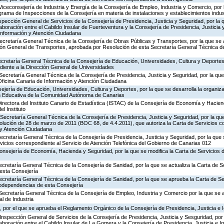
Viceconsejería de Industria y Energía de la Consejería de Empleo, Industria y Comercio, por l
rograma de Inspecciones de la Consejería en materia de instalaciones y establecimientos indus
nspección General de Servicios de la Consejería de Presidencia, Justicia y Seguridad, por la 
aboración entre el Cabildo Insular de Fuerteventura y la Consejería de Presidencia, Justicia 
 Información y Atención Ciudadana
ecretaría General Técnica de la Consejería de Obras Públicas y Transportes, por la que se 
ción General de Transportes, aprobada por Resolución de esta Secretaría General Técnica d
ecretaría General Técnica de la Consejería de Educación, Universidades, Cultura y Deportes,
diente a la Dirección General de Universidades
Secretaría General Técnica de la Consejería de Presidencia, Justicia y Seguridad, por la que 
Oficina Canaria de Información y Atención Ciudadana
jería de Educación, Universidades, Cultura y Deportes, por la que se desarrolla la organiza
ón Educativa de la Comunidad Autónoma de Canarias
irectora del Instituto Canario de Estadística (ISTAC) de la Consejería de Economía y Hacien
el Instituto
Secretaría General Técnica de la Consejería de Presidencia, Justicia y Seguridad, por la que
olución de 28 de marzo de 2011 (BOC 68, de 4.4.2011), que autoriza la Carta de Servicios c
 y Atención Ciudadana
Secretaría General Técnica de la Consejería de Presidencia, Justicia y Seguridad, por la que
rvicios correspondiente al Servicio de Atención Telefónica del Gobierno de Canarias 012
Consejería de Economía, Hacienda y Seguridad, por la que se modifica la Carta de Servicios
ecretaría General Técnica de la Consejería de Sanidad, por la que se actualiza la Carta de Se
esta Consejería
ecretaría General Técnica de la Consejería de Sanidad, por la que se aprueba la Carta de Se
godependencias de esta Consejería
Secretaría General Técnica de la Consejería de Empleo, Industria y Comercio por la que se a
l de Industria
 por el que se aprueba el Reglamento Orgánico de la Consejería de Presidencia, Justicia e 
Inspección General de Servicios de la Consejería de Presidencia, Justicia y Sesguridad, por 
aboración entre el Cabildo Insular de La Gomera y la Consejería de Presidencia, Justicia e I