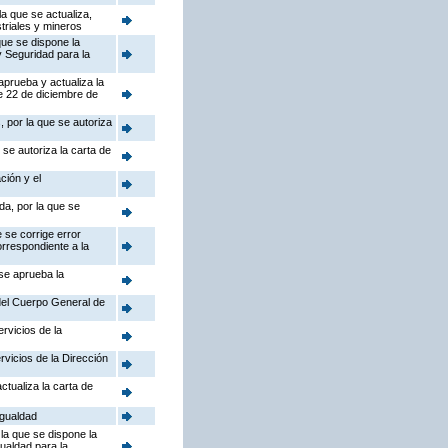
a que se actualiza,
triales y mineros
que se dispone la
y Seguridad para la
aprueba y actualiza la
e 22 de diciembre de
 por la que se autoriza
se autoriza la carta de
ción y el
da, por la que se
 se corrige error
orrespondiente a la
 se aprueba la
 del Cuerpo General de
rvicios de la
rvicios de la Dirección
ctualiza la carta de
Igualdad
la que se dispone la
gualdad para la