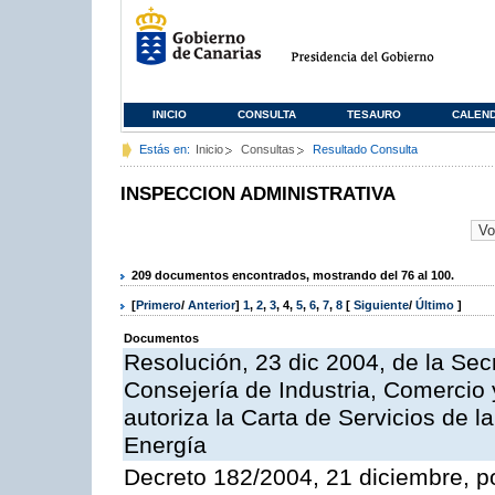
INICIO
CONSULTA
TESAURO
CALEN
Estás en:
Inicio
Consultas
Resultado Consulta
INSPECCION ADMINISTRATIVA
209 documentos encontrados, mostrando del 76 al 100.
[
Primero
/
Anterior
]
1
,
2
,
3
,
4
,
5
,
6
,
7
,
8
[
Siguiente
/
Último
]
Documentos
Resolución, 23 dic 2004, de la Sec
Consejería de Industria, Comercio
autoriza la Carta de Servicios de l
Energía
Decreto 182/2004, 21 diciembre, p