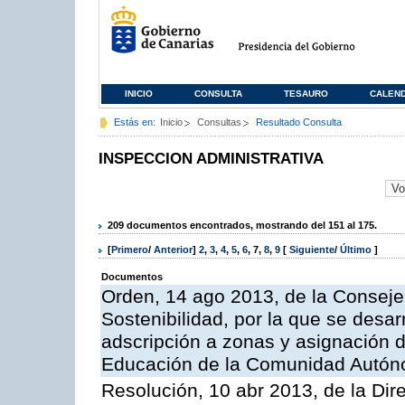
INICIO
CONSULTA
TESAURO
CALEN
Estás en:
Inicio
Consultas
Resultado Consulta
INSPECCION ADMINISTRATIVA
209 documentos encontrados, mostrando del 151 al 175.
[
Primero
/
Anterior
]
2
,
3
,
4
,
5
,
6
,
7
,
8
,
9
[
Siguiente
/
Último
]
Documentos
Orden, 14 ago 2013, de la Conseje
Sostenibilidad, por la que se desar
adscripción a zonas y asignación d
Educación de la Comunidad Autón
Resolución, 10 abr 2013, de la Dir