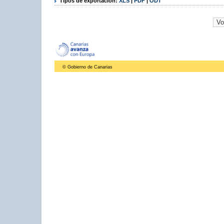
Tipos de exportación:
XLS
|
PDF
|
ODT
© Gobierno de Canarias