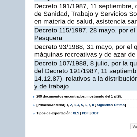
Decreto 191/1987, 11 septiembre, d
de Sanidad, Trabajo y Servicios So
en materia de salud, asistencia sani
Decreto 115/1987, 28 mayo, por el 
Pesquera
Decreto 93/1988, 31 mayo, por el 
máquinas recreativas y de azar d
Decreto 107/1988, 8 julio, por la 
del Decreto 191/1987, 11 septiemb
14.12.87), relativos a la distribuc
y de trabajo
209 documentos encontrados, mostrando del 1 al 25.
[Primero/Anterior]
1
,
2
,
3
,
4
,
5
,
6
,
7
,
8
[
Siguiente
/
Último
]
Tipos de exportación:
XLS
|
PDF
|
ODT