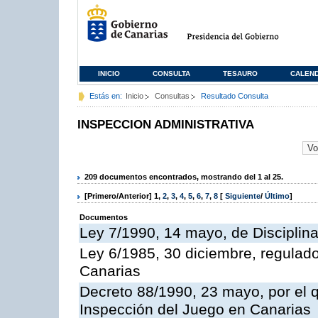
INICIO
CONSULTA
TESAURO
CALEN
Estás en:
Inicio
Consultas
Resultado Consulta
INSPECCION ADMINISTRATIVA
209 documentos encontrados, mostrando del 1 al 25.
[Primero/Anterior]
1
,
2
,
3
,
4
,
5
,
6
,
7
,
8
[
Siguiente
/
Último
]
Documentos
Ley 7/1990, 14 mayo, de Disciplina 
Ley 6/1985, 30 diciembre, regulad
Canarias
Decreto 88/1990, 23 mayo, por el q
Inspección del Juego en Canarias