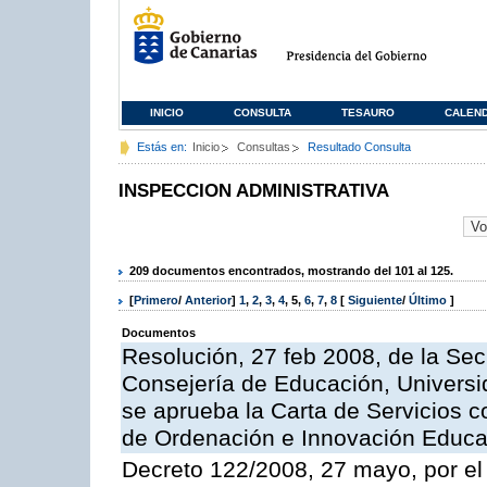
INICIO
CONSULTA
TESAURO
CALEN
Estás en:
Inicio
Consultas
Resultado Consulta
INSPECCION ADMINISTRATIVA
209 documentos encontrados, mostrando del 101 al 125.
[
Primero
/
Anterior
]
1
,
2
,
3
,
4
,
5
,
6
,
7
,
8
[
Siguiente
/
Último
]
Documentos
Resolución, 27 feb 2008, de la Sec
Consejería de Educación, Universid
se aprueba la Carta de Servicios c
de Ordenación e Innovación Educa
Decreto 122/2008, 27 mayo, por el