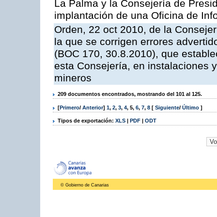
La Palma y la Consejería de Presid
implantación de una Oficina de In
Orden, 22 oct 2010, de la Consejer
la que se corrigen errores adverti
(BOC 170, 30.8.2010), que estable
esta Consejería, en instalaciones y
mineros
209 documentos encontrados, mostrando del 101 al 125.
[
Primero
/
Anterior
]
1
,
2
,
3
,
4
,
5
,
6
,
7
,
8
[
Siguiente
/
Último
]
Tipos de exportación:
XLS
|
PDF
|
ODT
© Gobierno de Canarias