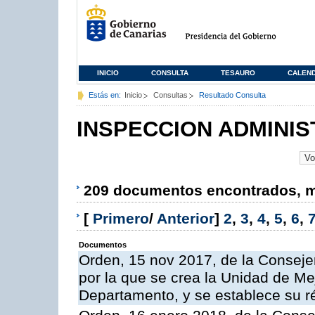
INICIO
CONSULTA
TESAURO
CALEN
Estás en:
Inicio
Consultas
Resultado Consulta
INSPECCION ADMINIS
209 documentos encontrados, mo
[
Primero
/
Anterior
]
2
,
3
,
4
,
5
,
6
,
Documentos
Orden, 15 nov 2017, de la Conseje
por la que se crea la Unidad de Me
Departamento, y se establece su 