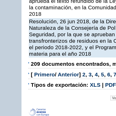
aprueba el texto refundido de la L
la contaminación, en la Comunida
2018
Resolución, 26 jun 2018, de la Dir
Naturaleza de la Consejería de Polít
Seguridad, por la que se aprueban 
transfronterizos de residuos en l
el periodo 2018-2022, y el Progra
materia para el año 2018
209 documentos encontrados, mo
[
Primero
/
Anterior
]
2
,
3
,
4
,
5
,
6
,
Tipos de exportación:
XLS
|
PDF