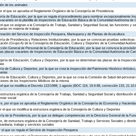
ión de los animales
or el que se aprueba el Reglamento Orgánico de la Consejería de Presidencia
ería de Educación, por la que se regula el procedimiento para nombrar excepcionalmente In
s vacantes en la plantilla de Inspectores de Educación Básica de la Comunidad Autónoma de 
 el que se asignan a la Consejería de Trabajo, Sanidad y Seguridad Social, las funciones y s
rias en materia de trabajo
creación del Servicio de Inspección Pesquera, Marisquera y de Plantas de Acuicultura
ría de Presidencia y Relaciones Institucionales, por la que se convocan pruebas selectivas 
ación (Grupo A) de la Consejería de Educación, Cultura y Deportes de la Comunidad Autón
ección General de Personal de la Consejería de Educación, por la que se convoca la provisió
de las plazas vacantes de Inspectores de Educación Básica en la Comunidad Autónoma de Can
jería de Educación, Cultura y Deportes, por la que se determinan las plazas de la Inspecci
ias
ría de Cultura y Deportes, por la que se crea la Inspección del Patrimonio Histórico-Artístic
arias
ría de Educación, Cultura y Deportes, por la que se crea la Comisión de Salud del personal 
nciones de los Inspectores Médicos de la misma
 el que se modifica el Decreto 122/1988, 1 agosto (BOC 119, 19.9.88, corrección 133, 21.10.
o
 estructura orgánica de la Consejería de Trabajo, Sanidad y Seguridad Social y distribución
estar social
re, por el que se aprueba el Reglamento Orgánico de la Consejería de Economía y Hacienda
or el que se modifica la estructura orgánica de la Consejería de Cultura y Deportes
ría de la Presidencia, por la que se delegan competencias en la Directora General de la Fun
, de estructura orgánica de la Consejería de Sanidad, Trabajo y Servicios Sociales y distr
sanitaria, trabajo y servicios sociales
 el que se regula el Servicio de Inspección Pesquera