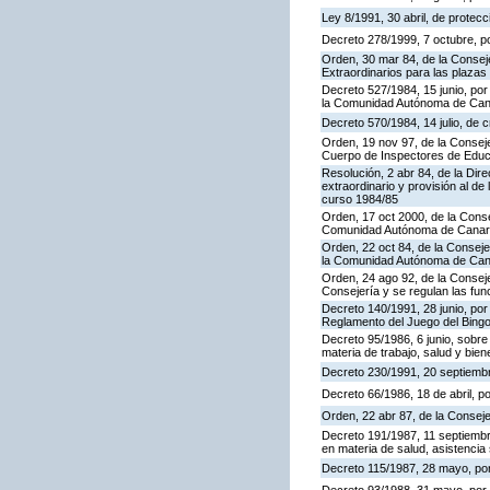
Ley 8/1991, 30 abril, de protecc
Decreto 278/1999, 7 octubre, p
Orden, 30 mar 84, de la Consej
Extraordinarios para las plaza
Decreto 527/1984, 15 junio, por
la Comunidad Autónoma de Cana
Decreto 570/1984, 14 julio, de 
Orden, 19 nov 97, de la Conseje
Cuerpo de Inspectores de Educ
Resolución, 2 abr 84, de la Dir
extraordinario y provisión al 
curso 1984/85
Orden, 17 oct 2000, de la Conse
Comunidad Autónoma de Canar
Orden, 22 oct 84, de la Conseje
la Comunidad Autónoma de Can
Orden, 24 ago 92, de la Conseje
Consejería y se regulan las fu
Decreto 140/1991, 28 junio, por
Reglamento del Juego del Bing
Decreto 95/1986, 6 junio, sobre
materia de trabajo, salud y bien
Decreto 230/1991, 20 septiemb
Decreto 66/1986, 18 de abril, p
Orden, 22 abr 87, de la Conseje
Decreto 191/1987, 11 septiembre
en materia de salud, asistencia 
Decreto 115/1987, 28 mayo, por