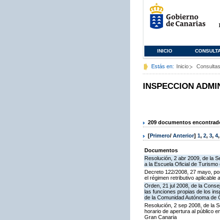
INICIO
CONSULT
Estás en:
Inicio
Consulta
INSPECCION ADMI
209 documentos encontrados
[
Primero
/
Anterior
]
1
,
2
,
3
,
4
Documentos
Resolución, 2 abr 2009, de la S
a la Escuela Oficial de Turism
Decreto 122/2008, 27 mayo, por
el régimen retributivo aplicabl
Orden, 21 jul 2008, de la Conse
las funciones propias de los in
de la Comunidad Autónoma de 
Resolución, 2 sep 2008, de la S
horario de apertura al público 
Gran Canaria