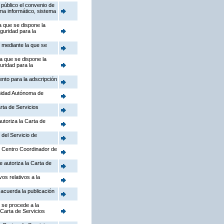
público el convenio de
ema informático, sistema
a que se dispone la
guridad para la
, mediante la que se
la que se dispone la
uridad para la
ento para la adscripción
nidad Autónoma de
rta de Servicios
utoriza la Carta de
 del Servicio de
el Centro Coordinador de
e autoriza la Carta de
os relativos a la
 acuerda la publicación
 se procede a la
 Carta de Servicios