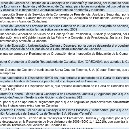
 Dirección General de Tributos de la Consejería de Economía y Hacienda, por la que se hace 
o de Economía y Hacienda y el Gobierno de Canarias, para la cesión gratuita del uso del sist
ad y eficacia de la Inspección General del Ministerio de Economía y Hacienda
Inspección General de Servicios de la Consejería de Presidencia, Justicia y Seguridad, por l
aboración entre el Cabildo Insular de Lanzarote y la Consejería de Presidencia, Justicia y Se
 Información y Atención Ciudadana
Dirección General de Farmacia del Servicio Canario de la Salud de la Consejería de Sanidad
en materia de ordenación farmacéutica para el año 2009
Inspección General de Servicios de la Consejería de Presidencia, Justicia y Seguridad, por 
aboración entre el Cabildo Insular de La Palma y la Consejería de Presidencia, Justicia y Seg
 Información y Atención Ciudadana
ería de Educación, Universidades, Cultura y Deportes, por la que se desarrolla el procedimi
os en la Inspección de Educación de la Comunidad Autónoma de Canarias
 el que se aprueba el Reglamento de Ordenación de la Inspección de Educación de la Comu
irector Gerente de la Gestión Recaudatoria de Canarias, S.A. (GRECASA), que autoriza la Ca
a
ctor Gerente de Gestión Urbanística de Santa Cruz de Tenerife, S. A. (Gestur Tenerife), que a
sta empresa
e se hace pública la Disposición 59/06 bis, que aprueba el contenido de la Carta de Servicios
a pública Gestión de Servicios para la Salud y Seguridad en Canarias
e se hace pública la Disposición 59/06, que aprueba el contenido de la Carta de Servicios d
COES 1-1-2
ecretaría General Técnica de la Consejería de Presidencia, Justicia y Seguridad, por la que s
rvicio de Atención Telefónica del Gobierno de Canarias 012
 por el que se aprueba el Reglamento por el que se regulan los procedimientos administrativ
de las instalaciones eléctricas en Canarias
Secretaría General Técnica de la Consejería de Obras Públicas y Transportes, por la que se
tión Urbanística de Santa Cruz de Tenerife, S.A. (Gestur-Tenerife)
Secretaría General Técnica de la Consejería de Presidencia, Justicia y Seguridad, por la que
s detectados en la Resolución de 9 de diciembre de 2009 (BOC 1, 4.1.2010), que autoriza la
Atención Telefónica del Gobierno de Canarias 012