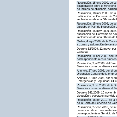
Resolución, 15 ene 2009, de la
colaboración entre el Ministeri
de índices de eficiencia, calid
Resolución, 18 mar 2009, de la 
publicación del Convenio de Col
implantación de una Oficina de
Resolución, 15 ene 2009, de la 
aprueba el Plan de Inspección 
Resolución, 15 may 2009, de la 
publicación del Convenio de col
implantación de una Oficina de
Orden, 4 ago 2009, de la Consej
a zonas y asignación de centr
Decreto 52/2009, 12 mayo, por
Canarias
Resolución, 11 abr 2006, del D
correspondiente a esta empres
Resolución, 3 jul 2006, del Dire
Servicios correspondiente a e
Anuncio, 27 sep 2006, por el qu
Urgencias Canario de la empres
Anuncio, 27 sep 2006, por el qu
Emergencias y Seguridad, CE
Resolución, 9 dic 2009, de la S
Servicios correspondiente al Se
Decreto 141/2009, 10 noviembre,
ejecución y puesta en servicio 
Resolución, 18 oct 2010, de la 
de la Carta de Servicios de Ges
Resolución, 27 ene 2010, de la 
corrección de errores materiale
correspondiente al Servicio de 