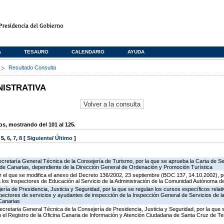
A
TESAURO
CALENDARIO
AYUDA
s
Resultado Consulta
NISTRATIVA
, mostrando del 101 al 125.
,
5
,
6
,
7
,
8
[
Siguiente
/
Último
]
ecretaría General Técnica de la Consejería de Turismo, por la que se aprueba la Carta de S
o de Canarias, dependiente de la Dirección General de Ordenación y Promoción Turística
 el que se modifica el anexo del Decreto 136/2002, 23 septiembre (BOC 137, 14.10.2002), p
e a los Inspectores de Educación al Servicio de la Administración de la Comunidad Autónoma 
jería de Presidencia, Justicia y Seguridad, por la que se regulan los cursos específicos rel
spectores de servicios y ayudantes de inspección de la Inspección General de Servicios de la
Canarias
ecretaria General Técnica de la Consejería de Presidencia, Justicia y Seguridad, por la que
en el Registro de la Oficina Canaria de Información y Atención Ciudadana de Santa Cruz de T