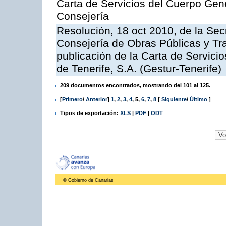
Carta de Servicios del Cuerpo Gener
Consejería
Resolución, 18 oct 2010, de la Sec
Consejería de Obras Públicas y Tra
publicación de la Carta de Servici
de Tenerife, S.A. (Gestur-Tenerife)
209 documentos encontrados, mostrando del 101 al 125.
[
Primero
/
Anterior
]
1
,
2
,
3
,
4
,
5
,
6
,
7
,
8
[
Siguiente
/
Último
]
Tipos de exportación:
XLS
|
PDF
|
ODT
© Gobierno de Canarias