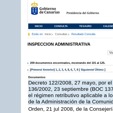
INICIO
CONSULTA
TESAURO
CALEN
Estás en:
Inicio
Consultas
Resultado Consulta
INSPECCION ADMINISTRATIVA
209 documentos encontrados, mostrando del 101 al 125.
[
Primero
/
Anterior
]
1
,
2
,
3
,
4
,
5
,
6
,
7
,
8
[
Siguiente
/
Último
]
Documentos
Decreto 122/2008, 27 mayo, por el
136/2002, 23 septiembre (BOC 137,
el régimen retributivo aplicable a 
de la Administración de la Comun
Orden, 21 jul 2008, de la Consejerí