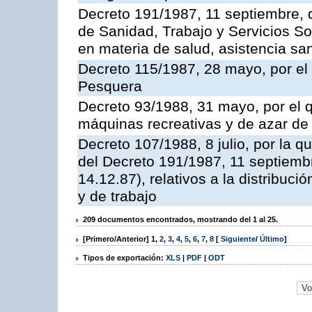
Decreto 191/1987, 11 septiembre, d
de Sanidad, Trabajo y Servicios So
en materia de salud, asistencia sani
Decreto 115/1987, 28 mayo, por el 
Pesquera
Decreto 93/1988, 31 mayo, por el 
máquinas recreativas y de azar d
Decreto 107/1988, 8 julio, por la 
del Decreto 191/1987, 11 septiemb
14.12.87), relativos a la distribuc
y de trabajo
209 documentos encontrados, mostrando del 1 al 25.
[Primero/Anterior]
1
,
2
,
3
,
4
,
5
,
6
,
7
,
8
[
Siguiente
/
Último
]
Tipos de exportación:
XLS
|
PDF
|
ODT