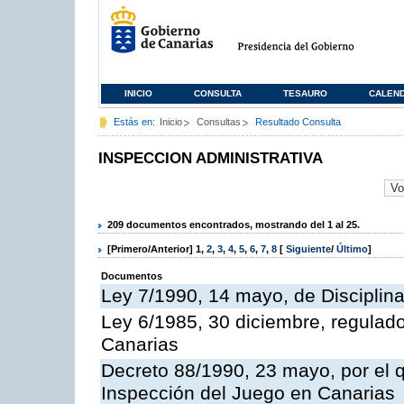
INICIO
CONSULTA
TESAURO
CALEN
Estás en:
Inicio
Consultas
Resultado Consulta
INSPECCION ADMINISTRATIVA
209 documentos encontrados, mostrando del 1 al 25.
[Primero/Anterior]
1
,
2
,
3
,
4
,
5
,
6
,
7
,
8
[
Siguiente
/
Último
]
Documentos
Ley 7/1990, 14 mayo, de Disciplina 
Ley 6/1985, 30 diciembre, regulad
Canarias
Decreto 88/1990, 23 mayo, por el q
Inspección del Juego en Canarias