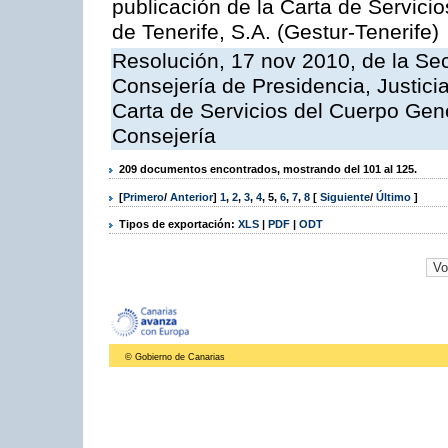
publicación de la Carta de Servici
de Tenerife, S.A. (Gestur-Tenerife)
Resolución, 17 nov 2010, de la Sec
Consejería de Presidencia, Justici
Carta de Servicios del Cuerpo Gener
Consejería
209 documentos encontrados, mostrando del 101 al 125.
[
Primero
/
Anterior
]
1
,
2
,
3
,
4
,
5
,
6
,
7
,
8
[
Siguiente
/
Último
]
Tipos de exportación:
XLS
|
PDF
|
ODT
© Gobierno de Canarias