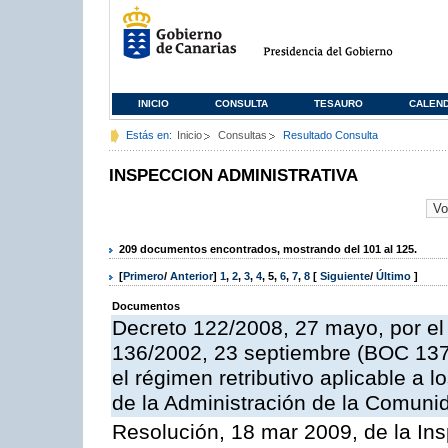
INICIO
CONSULTA
TESAURO
CALEN
Estás en:
Inicio
Consultas
Resultado Consulta
INSPECCION ADMINISTRATIVA
209 documentos encontrados, mostrando del 101 al 125.
[
Primero
/
Anterior
]
1
,
2
,
3
,
4
,
5
,
6
,
7
,
8
[
Siguiente
/
Último
]
Documentos
Decreto 122/2008, 27 mayo, por el
136/2002, 23 septiembre (BOC 137,
el régimen retributivo aplicable a 
de la Administración de la Comun
Resolución, 18 mar 2009, de la Ins