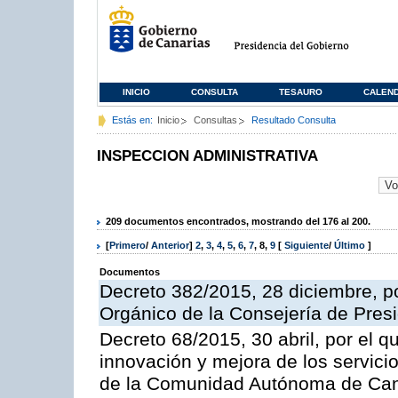
INICIO
CONSULTA
TESAURO
CALEN
Estás en:
Inicio
Consultas
Resultado Consulta
INSPECCION ADMINISTRATIVA
209 documentos encontrados, mostrando del 176 al 200.
[
Primero
/
Anterior
]
2
,
3
,
4
,
5
,
6
,
7
,
8
,
9
[
Siguiente
/
Último
]
Documentos
Decreto 382/2015, 28 diciembre, p
Orgánico de la Consejería de Presi
Decreto 68/2015, 30 abril, por el q
innovación y mejora de los servici
de la Comunidad Autónoma de Can