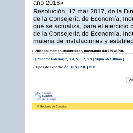
año 2018»
Resolución, 17 mar 2017, de la Dir
de la Consejería de Economía, Indu
que se actualiza, para el ejercici
de la Consejería de Economía, Ind
materia de instalaciones y estable
209 documentos encontrados, mostrando del 176 al 200.
[
Primero
/
Anterior
]
2
,
3
,
4
,
5
,
6
,
7
,
8
,
9
[
Siguiente
/
Último
]
Tipos de exportación:
XLS
|
PDF
|
ODT
© Gobierno de Canarias