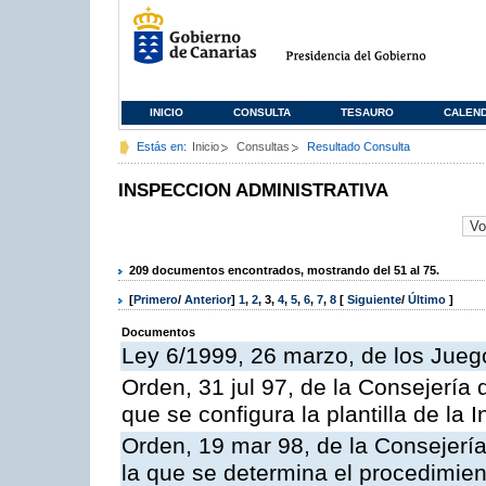
INICIO
CONSULTA
TESAURO
CALEN
Estás en:
Inicio
Consultas
Resultado Consulta
INSPECCION ADMINISTRATIVA
209 documentos encontrados, mostrando del 51 al 75.
[
Primero
/
Anterior
]
1
,
2
,
3
,
4
,
5
,
6
,
7
,
8
[
Siguiente
/
Último
]
Documentos
Ley 6/1999, 26 marzo, de los Jueg
Orden, 31 jul 97, de la Consejería 
que se configura la plantilla de la
Orden, 19 mar 98, de la Consejería
la que se determina el procedimient