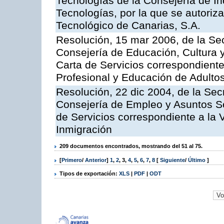
Tecnologías de la Consejería de I
Tecnologías, por la que se autoriza 
Tecnológico de Canarias, S.A.
Resolución, 15 mar 2006, de la Sec
Consejería de Educación, Cultura y
Carta de Servicios correspondient
Profesional y Educación de Adulto
Resolución, 22 dic 2004, de la Sec
Consejería de Empleo y Asuntos Soc
de Servicios correspondiente a la 
Inmigración
209 documentos encontrados, mostrando del 51 al 75.
[
Primero
/
Anterior
]
1
,
2
,
3
,
4
,
5
,
6
,
7
,
8
[
Siguiente
/
Último
]
Tipos de exportación:
XLS
|
PDF
|
ODT