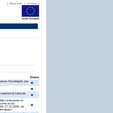
Mapa web
Contacto
Enlace
Nuevas Tecnologías, por
 autoriza la Carta de
blico el Acuerdo en
í como en los
09, 27.12.2005), de
del tabaco