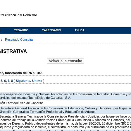
A
TESAURO
CALENDARIO
AYUDA
s
Resultado Consulta
NISTRATIVA
, mostrando del 76 al 100.
,
5
,
6
,
7
,
8
[
Siguiente
/
Último
]
Viceconsjería de Industria y Nuevas Tecnologías de la Consejería de Industria, Comercio y 
ervicios del Instituto Tecnológico de Canarias, S.A.
ación Farmacéutica de Canarias
Secretaria General Técnica de la Consejería de Educación, Cultura y Deportes, por la que se
 Dirección General de Formación Profesional y Educación de Adultos
Secretaria General Técnica de la Consejería de Presidencia y Justicia, por la que se hace pu
os centros de trabajo de la Administración Pública de la Comunidad Autónoma de Canarias, as
des de Derecho Publico dependientes de la misma, de la Ley 28/2005, 26 diciembre (BOE 3
aquismo y reguladora de la venta, el suministro, el consumo y la publicidad de los productos 