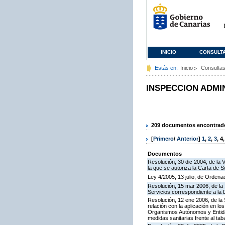
INICIO
CONSULT
Estás en:
Inicio
Consulta
INSPECCION ADMI
209 documentos encontrados
[
Primero
/
Anterior
]
1
,
2
,
3
,
4
Documentos
Resolución, 30 dic 2004, de la 
la que se autoriza la Carta de S
Ley 4/2005, 13 julio, de Orden
Resolución, 15 mar 2006, de la 
Servicios correspondiente a la
Resolución, 12 ene 2006, de la 
relación con la aplicación en l
Organismos Autónomos y Entida
medidas sanitarias frente al tab