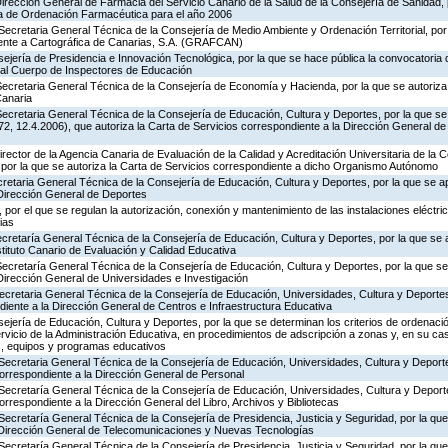
Dirección General de Farmacia del Servicio Canario de la Salud de la Consejería de Sanidad,
ia de Ordenación Farmacéutica para el año 2006
Secretaria General Técnica de la Consejería de Medio Ambiente y Ordenación Territorial, por 
iente a Cartográfica de Canarias, S.A. (GRAFCAN)
ejería de Presidencia e Innovación Tecnológica, por la que se hace pública la convocatoria
 al Cuerpo de Inspectores de Educación
ecretaria General Técnica de la Consejería de Economía y Hacienda, por la que se autoriza 
Canaria
ecretaria General Técnica de la Consejería de Educación, Cultura y Deportes, por la que se
, 12.4.2006), que autoriza la Carta de Servicios correspondiente a la Dirección General de
rector de la Agencia Canaria de Evaluación de la Calidad y Acreditación Universitaria de la 
 por la que se autoriza la Carta de Servicios correspondiente a dicho Organismo Autónomo
ecretaria General Técnica de la Consejería de Educación, Cultura y Deportes, por la que se a
 Dirección General de Deportes
por el que se regulan la autorización, conexión y mantenimiento de las instalaciones eléctric
ias
ecretaría General Técnica de la Consejería de Educación, Cultura y Deportes, por la que se 
stituto Canario de Evaluación y Calidad Educativa
Secretaría General Técnica de la Consejería de Educación, Cultura y Deportes, por la que se
Dirección General de Universidades e Investigación
Secretaria General Técnica de la Consejería de Educación, Universidades, Cultura y Deporte
diente a la Dirección General de Centros e Infraestructura Educativa
jería de Educación, Cultura y Deportes, por la que se determinan los criterios de ordenació
rvicio de la Administración Educativa, en procedimientos de adscripción a zonas y, en su ca
s, equipos y programas educativos
Secretaria General Técnica de la Consejería de Educación, Universidades, Cultura y Deporte
correspondiente a la Dirección General de Personal
 Secretaría General Técnica de la Consejería de Educación, Universidades, Cultura y Deporte
orrespondiente a la Dirección General del Libro, Archivos y Bibliotecas
Secretaría General Técnica de la Consejería de Presidencia, Justicia y Seguridad, por la qu
a Dirección General de Telecomunicaciones y Nuevas Tecnologías
Secretaría General Técnica de la Consejería de Presidencia, Justicia y Seguridad, por la qu