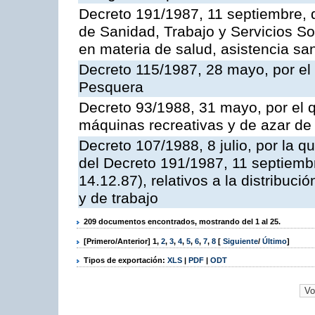
Decreto 191/1987, 11 septiembre, d
de Sanidad, Trabajo y Servicios So
en materia de salud, asistencia sani
Decreto 115/1987, 28 mayo, por el 
Pesquera
Decreto 93/1988, 31 mayo, por el 
máquinas recreativas y de azar d
Decreto 107/1988, 8 julio, por la 
del Decreto 191/1987, 11 septiemb
14.12.87), relativos a la distribuc
y de trabajo
209 documentos encontrados, mostrando del 1 al 25.
[Primero/Anterior]
1
,
2
,
3
,
4
,
5
,
6
,
7
,
8
[
Siguiente
/
Último
]
Tipos de exportación:
XLS
|
PDF
|
ODT