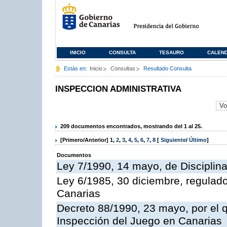
INICIO
CONSULTA
TESAURO
CALEN
Estás en:
Inicio
Consultas
Resultado Consulta
INSPECCION ADMINISTRATIVA
209 documentos encontrados, mostrando del 1 al 25.
[Primero/Anterior]
1
,
2
,
3
,
4
,
5
,
6
,
7
,
8
[
Siguiente
/
Último
]
Documentos
Ley 7/1990, 14 mayo, de Disciplina 
Ley 6/1985, 30 diciembre, regulad
Canarias
Decreto 88/1990, 23 mayo, por el q
Inspección del Juego en Canarias