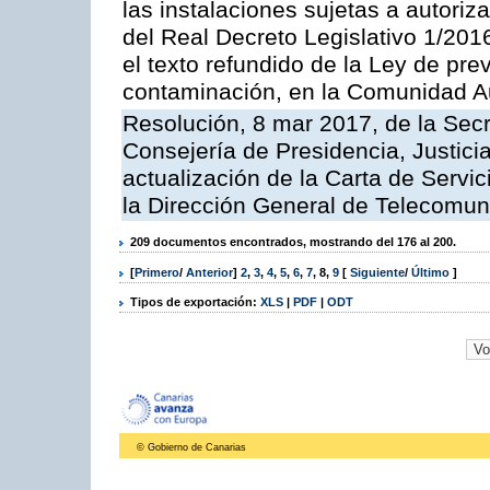
las instalaciones sujetas a autoriz
del Real Decreto Legislativo 1/201
el texto refundido de la Ley de pre
contaminación, en la Comunidad A
Resolución, 8 mar 2017, de la Secr
Consejería de Presidencia, Justicia
actualización de la Carta de Servi
la Dirección General de Telecomu
209 documentos encontrados, mostrando del 176 al 200.
[
Primero
/
Anterior
]
2
,
3
,
4
,
5
,
6
,
7
,
8
,
9
[
Siguiente
/
Último
]
Tipos de exportación:
XLS
|
PDF
|
ODT
© Gobierno de Canarias