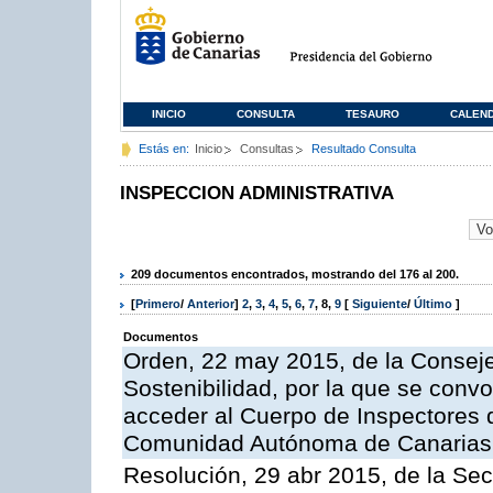
INICIO
CONSULTA
TESAURO
CALEN
Estás en:
Inicio
Consultas
Resultado Consulta
INSPECCION ADMINISTRATIVA
209 documentos encontrados, mostrando del 176 al 200.
[
Primero
/
Anterior
]
2
,
3
,
4
,
5
,
6
,
7
,
8
,
9
[
Siguiente
/
Último
]
Documentos
Orden, 22 may 2015, de la Conseje
Sostenibilidad, por la que se conv
acceder al Cuerpo de Inspectores 
Comunidad Autónoma de Canarias
Resolución, 29 abr 2015, de la Sec