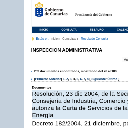
INICIO
CONSULTA
TESAURO
CALEN
Estás en:
Inicio
Consultas
Resultado Consulta
INSPECCION ADMINISTRATIVA
209 documentos encontrados, mostrando del 76 al 100.
[
Primero
/
Anterior
]
1
,
2
,
3
,
4
,
5
,
6
,
7
,
8
[
Siguiente
/
Último
]
Documentos
Resolución, 23 dic 2004, de la Sec
Consejería de Industria, Comercio
autoriza la Carta de Servicios de l
Energía
Decreto 182/2004, 21 diciembre, p