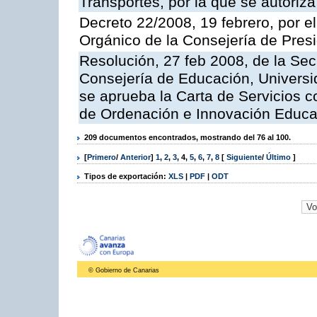
Transportes, por la que se autoriza
Decreto 22/2008, 19 febrero, por 
Orgánico de la Consejería de Presi
Resolución, 27 feb 2008, de la Sec
Consejería de Educación, Universid
se aprueba la Carta de Servicios c
de Ordenación e Innovación Educa
209 documentos encontrados, mostrando del 76 al 100.
[
Primero
/
Anterior
]
1
,
2
,
3
,
4
,
5
,
6
,
7
,
8
[
Siguiente
/
Último
]
Tipos de exportación:
XLS
|
PDF
|
ODT
© Gobierno de Canarias