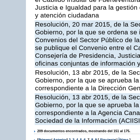
Justicia e Igualdad para la gestión
y atención ciudadana
Resolución, 20 mar 2015, de la Sec
Gobierno, por la que se ordena se 
Convenios del Sector Público de 
se publique el Convenio entre el C
Consejería de Presidencia, Justicia
oficinas conjuntas de información 
Resolución, 13 abr 2015, de la Sec
Gobierno, por la que se aprueba la 
correspondiente a la Dirección Gene
Resolución, 13 abr 2015, de la Sec
Gobierno, por la que se aprueba la 
correspondiente a la Agencia Canar
Sociedad de la Información (ACIISI
209 documentos encontrados, mostrando del 151 al 175.
[
Primero
/
Anterior
]
2
,
3
,
4
,
5
,
6
,
7
,
8
,
9
[
Siguiente
/
Último
]