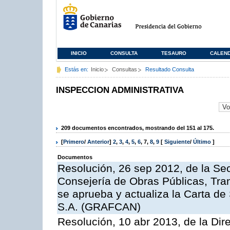
INICIO
CONSULTA
TESAURO
CALEN
Estás en:
Inicio
Consultas
Resultado Consulta
INSPECCION ADMINISTRATIVA
209 documentos encontrados, mostrando del 151 al 175.
[
Primero
/
Anterior
]
2
,
3
,
4
,
5
,
6
,
7
,
8
,
9
[
Siguiente
/
Último
]
Documentos
Resolución, 26 sep 2012, de la Sec
Consejería de Obras Públicas, Transp
se aprueba y actualiza la Carta de
S.A. (GRAFCAN)
Resolución, 10 abr 2013, de la Dir