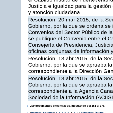
Justicia e Igualdad para la gestión
y atención ciudadana
Resolución, 20 mar 2015, de la Sec
Gobierno, por la que se ordena se 
Convenios del Sector Público de 
se publique el Convenio entre el C
Consejería de Presidencia, Justicia
oficinas conjuntas de información 
Resolución, 13 abr 2015, de la Sec
Gobierno, por la que se aprueba la 
correspondiente a la Dirección Gene
Resolución, 13 abr 2015, de la Sec
Gobierno, por la que se aprueba la 
correspondiente a la Agencia Canar
Sociedad de la Información (ACIISI
209 documentos encontrados, mostrando del 151 al 175.
[
Primero
/
Anterior
]
2
,
3
,
4
,
5
,
6
,
7
,
8
,
9
[
Siguiente
/
Último
]