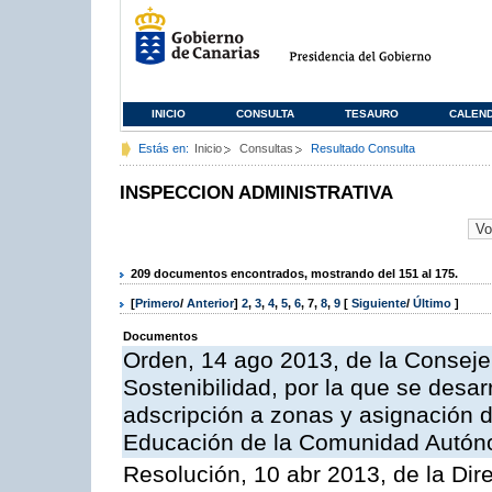
INICIO
CONSULTA
TESAURO
CALEN
Estás en:
Inicio
Consultas
Resultado Consulta
INSPECCION ADMINISTRATIVA
209 documentos encontrados, mostrando del 151 al 175.
[
Primero
/
Anterior
]
2
,
3
,
4
,
5
,
6
,
7
,
8
,
9
[
Siguiente
/
Último
]
Documentos
Orden, 14 ago 2013, de la Conseje
Sostenibilidad, por la que se desar
adscripción a zonas y asignación d
Educación de la Comunidad Autón
Resolución, 10 abr 2013, de la Dir