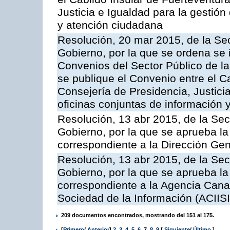
Justicia e Igualdad para la gestión
y atención ciudadana
Resolución, 20 mar 2015, de la Sec
Gobierno, por la que se ordena se 
Convenios del Sector Público de 
se publique el Convenio entre el C
Consejería de Presidencia, Justicia
oficinas conjuntas de información 
Resolución, 13 abr 2015, de la Sec
Gobierno, por la que se aprueba la 
correspondiente a la Dirección Gene
Resolución, 13 abr 2015, de la Sec
Gobierno, por la que se aprueba la 
correspondiente a la Agencia Canar
Sociedad de la Información (ACIISI
209 documentos encontrados, mostrando del 151 al 175.
[
Primero
/
Anterior
]
2
,
3
,
4
,
5
,
6
,
7
,
8
,
9
[
Siguiente
/
Último
]