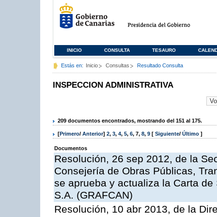
INICIO
CONSULTA
TESAURO
CALEN
Estás en:
Inicio
Consultas
Resultado Consulta
INSPECCION ADMINISTRATIVA
209 documentos encontrados, mostrando del 151 al 175.
[
Primero
/
Anterior
]
2
,
3
,
4
,
5
,
6
,
7
,
8
,
9
[
Siguiente
/
Último
]
Documentos
Resolución, 26 sep 2012, de la Sec
Consejería de Obras Públicas, Transp
se aprueba y actualiza la Carta de
S.A. (GRAFCAN)
Resolución, 10 abr 2013, de la Dir