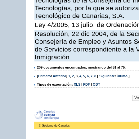
Tecnologías de la Consejería de I
Tecnologías, por la que se autoriza 
Tecnológico de Canarias, S.A.
Ley 4/2005, 13 julio, de Ordenaci
Resolución, 22 dic 2004, de la Sec
Consejería de Empleo y Asuntos Soc
de Servicios correspondiente a la 
Inmigración
209 documentos encontrados, mostrando del 51 al 75.
[
Primero
/
Anterior
]
1
,
2
,
3
,
4
,
5
,
6
,
7
,
8
[
Siguiente
/
Último
]
Tipos de exportación:
XLS
|
PDF
|
ODT
© Gobierno de Canarias