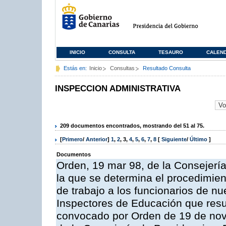
INICIO
CONSULTA
TESAURO
CALEN
Estás en:
Inicio
Consultas
Resultado Consulta
INSPECCION ADMINISTRATIVA
209 documentos encontrados, mostrando del 51 al 75.
[
Primero
/
Anterior
]
1
,
2
,
3
,
4
,
5
,
6
,
7
,
8
[
Siguiente
/
Último
]
Documentos
Orden, 19 mar 98, de la Consejería
la que se determina el procedimient
de trabajo a los funcionarios de n
Inspectores de Educación que resu
convocado por Orden de 19 de nov