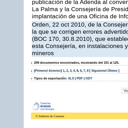
publicación de la Adenda al conveni
La Palma y la Consejería de Presid
implantación de una Oficina de In
Orden, 22 oct 2010, de la Consejer
la que se corrigen errores adverti
(BOC 170, 30.8.2010), que estable
esta Consejería, en instalaciones y
mineros
209 documentos encontrados, mostrando del 101 al 125.
[
Primero
/
Anterior
]
1
,
2
,
3
,
4
,
5
,
6
,
7
,
8
[
Siguiente
/
Último
]
Tipos de exportación:
XLS
|
PDF
|
ODT
© Gobierno de Canarias