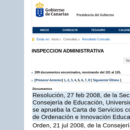
INICIO
CONSULTA
TESAURO
CALEN
Estás en:
Inicio
Consultas
Resultado Consulta
INSPECCION ADMINISTRATIVA
209 documentos encontrados, mostrando del 101 al 125.
[
Primero
/
Anterior
]
1
,
2
,
3
,
4
,
5
,
6
,
7
,
8
[
Siguiente
/
Último
]
Documentos
Resolución, 27 feb 2008, de la Sec
Consejería de Educación, Universid
se aprueba la Carta de Servicios c
de Ordenación e Innovación Educa
Orden, 21 jul 2008, de la Consejerí