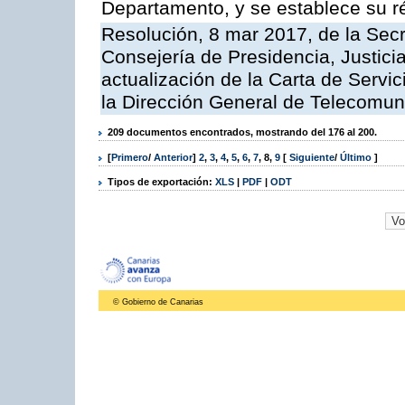
Departamento, y se establece su 
Resolución, 8 mar 2017, de la Secr
Consejería de Presidencia, Justicia
actualización de la Carta de Servi
la Dirección General de Telecomu
209 documentos encontrados, mostrando del 176 al 200.
[
Primero
/
Anterior
]
2
,
3
,
4
,
5
,
6
,
7
,
8
,
9
[
Siguiente
/
Último
]
Tipos de exportación:
XLS
|
PDF
|
ODT
© Gobierno de Canarias