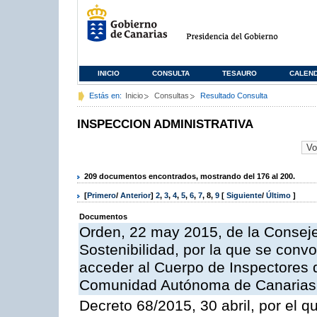
INICIO
CONSULTA
TESAURO
CALEN
Estás en:
Inicio
Consultas
Resultado Consulta
INSPECCION ADMINISTRATIVA
209 documentos encontrados, mostrando del 176 al 200.
[
Primero
/
Anterior
]
2
,
3
,
4
,
5
,
6
,
7
,
8
,
9
[
Siguiente
/
Último
]
Documentos
Orden, 22 may 2015, de la Conseje
Sostenibilidad, por la que se conv
acceder al Cuerpo de Inspectores 
Comunidad Autónoma de Canarias
Decreto 68/2015, 30 abril, por el q